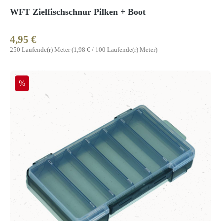
WFT Zielfischschnur Pilken + Boot
4,95 €
Regulärer Preis:
250 Laufende(r) Meter
(1,98 € / 100 Laufende(r) Meter)
Rabatt
%