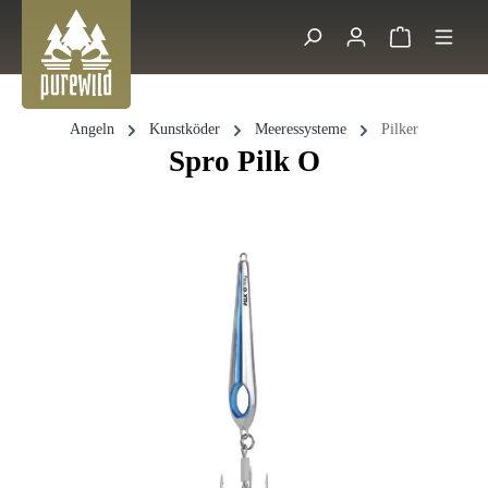
Zum Hauptinhalt springen
Warenkorb 
Suche
Angeln
Kunstköder
Meeressysteme
Pilker
Spro Pilk O
Bildergalerie überspringen