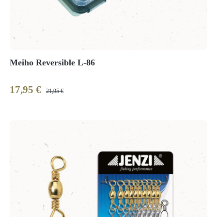
Meiho Reversible L-86
17,95 €
Verkaufspreis:
Regulärer Preis:
21,95 €