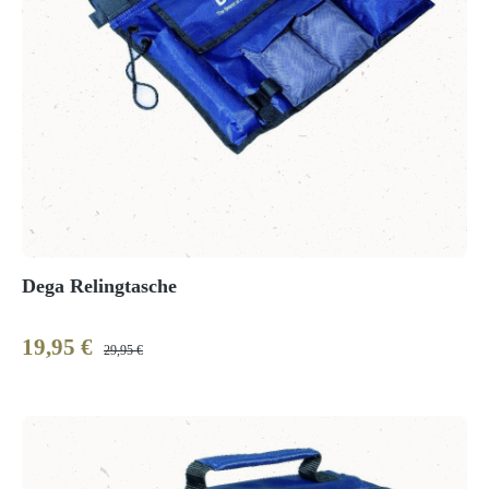
Dega Relingtasche
19,95 €
Verkaufspreis:
Regulärer Preis:
29,95 €