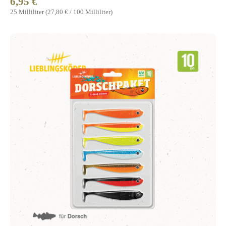
6,95 €
Regulärer Preis:
25 Milliliter
(27,80 € / 100 Milliliter)