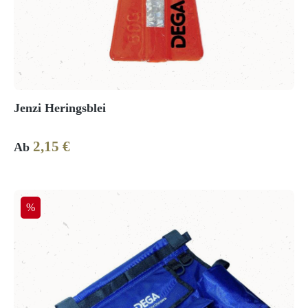
Jenzi Heringsblei
2,15 €
Regulärer Preis:
Ab
Rabatt
%