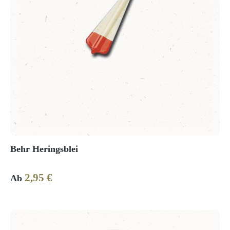
Behr Heringsblei
2,95 €
Regulärer Preis:
Ab