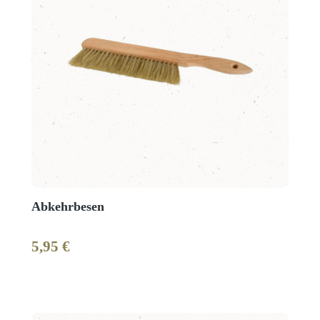
Abkehrbesen
5,95 €
Regulärer Preis: