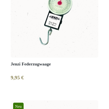
Jenzi Federzugwaage
9,95 €
Regulärer Preis:
Neu