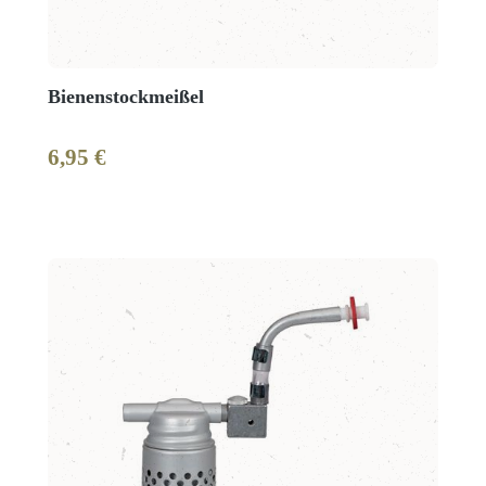
Bienenstockmeißel
6,95 €
Regulärer Preis: