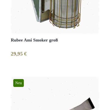
Rubee Ami Smoker groß
29,95 €
Regulärer Preis:
Neu