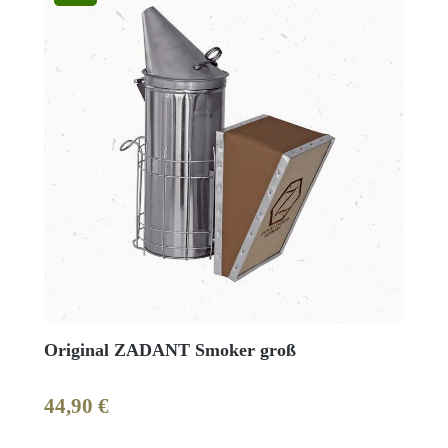
Original ZADANT Smoker groß
44,90 €
Regulärer Preis: