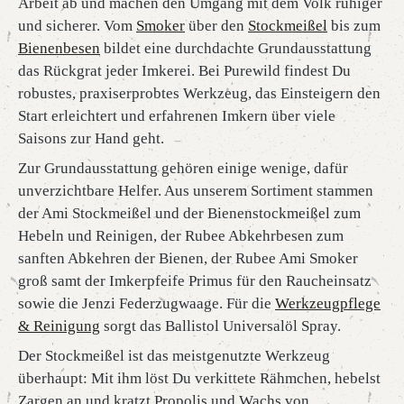
Arbeit ab und machen den Umgang mit dem Volk ruhiger
und sicherer. Vom
Smoker
über den
Stockmeißel
bis zum
Bienenbesen
bildet eine durchdachte Grundausstattung
das Rückgrat jeder Imkerei. Bei Purewild findest Du
robustes, praxiserprobtes Werkzeug, das Einsteigern den
Start erleichtert und erfahrenen Imkern über viele
Saisons zur Hand geht.
Zur Grundausstattung gehören einige wenige, dafür
unverzichtbare Helfer. Aus unserem Sortiment stammen
der Ami Stockmeißel und der Bienenstockmeißel zum
Hebeln und Reinigen, der Rubee Abkehrbesen zum
sanften Abkehren der Bienen, der Rubee Ami Smoker
groß samt der Imkerpfeife Primus für den Raucheinsatz
sowie die Jenzi Federzugwaage. Für die
Werkzeugpflege
& Reinigung
sorgt das Ballistol Universalöl Spray.
Der Stockmeißel ist das meistgenutzte Werkzeug
überhaupt: Mit ihm löst Du verkittete Rähmchen, hebelst
Zargen an und kratzt Propolis und Wachs von