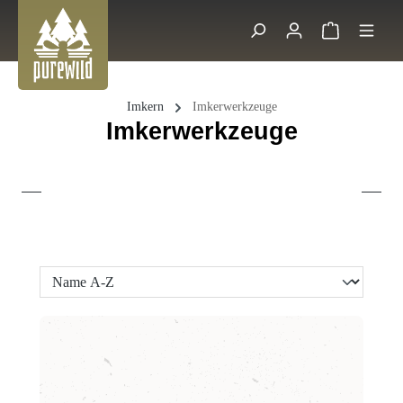
Zum Hauptinhalt springen
Warenkorb 
Suche
Imkern
Imkerwerkzeuge
Imkerwerkzeuge