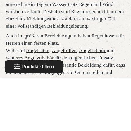
angenehm ein Tag am Wasser trotz Regen und Wind
wirklich verläuft. Deshalb sind Regenhosen nicht nur ein
einzelnes Kleidungsstück, sondern ein wichtiger Teil
einer vollständigen Bekleidungslösung.
Auch im größeren Bereich Angeln haben Regenhosen für
Herren einen festen Platz.
Während
Angelruten
,
Angelrollen
,
Angelschnur
und
weiteres
Angelzubehör
für den eigentlichen Einsatz
zuständig sind, sorgt die passende Bekleidung dafür, dass
Produkte filtern
du dich auf die Bedingungen vor Ort einstellen und
trotzdem angenehm weiterangeln kannst. Damit ergänzen
Regenhosen die gesamte Angelausrüstung um einen
Bereich, der für Wetterschutz, Komfort und
Alltagstauglichkeit besonders wichtig ist.
Bei Purewild.de richtet sich die Kategorie Regenhosen
für Herren an Einsteiger und erfahrene Angler, die bei
ihrer Bekleidung Wert auf Qualität, Schutz und eine