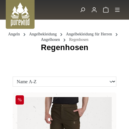
Zum Hauptinhalt springen
Warenkorb 
Suche
Angeln
Angelbekleidung
Angelbekleidung für Herren
Angelhosen
Regenhosen
Regenhosen
Rabatt
%