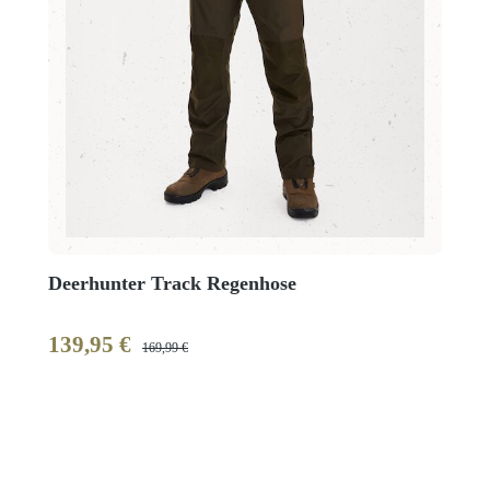
Deerhunter Track Regenhose
139,95 €
Verkaufspreis:
Regulärer Preis:
169,99 €