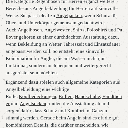
Die Kategorie Regenhosen für Herren ergänzt weitere
Bereiche aus Angelbekleidung für Herren auf sinnvolle
Weise. Sie passt ideal zu
Angeljacken
, wenn Schutz für
Ober- und Unterkörper gemeinsam gedacht wird.
Auch
Angelhosen
,
Angelwesten
,
Shirts
,
Poloshirts
und
Pu
llover
gehören zu einer durchdachten Ausstattung dazu,
wenn Bekleidung an Wetter, Jahreszeit und Einsatzdauer
angepasst werden soll. So entsteht eine sinnvolle
Kombination für Angler, die am Wasser nicht nur
funktional, sondern auch bequem und wettergerecht
ausgerüstet sein möchten.
Ergänzend dazu spielen auch allgemeine Kategorien aus
Angelbekleidung eine wichtige
Rolle.
Kopfbedeckungen
,
Brillen
,
Handschuhe
,
Handtüch
er
und
Angelsocken
runden die Ausstattung ab und
sorgen dafür, dass Schutz und Komfort im Ganzen
stimmig werden. Gerade beim Angeln sind es oft die gut
kombinierten Details, die darüber entscheiden, wie