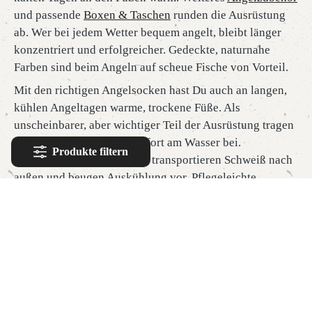
und passende
Boxen & Taschen
runden die Ausrüstung
ab. Wer bei jedem Wetter bequem angelt, bleibt länger
konzentriert und erfolgreicher. Gedeckte, naturnahe
Farben sind beim Angeln auf scheue Fische von Vorteil.
Mit den richtigen Angelsocken hast Du auch an langen,
kühlen Angeltagen warme, trockene Füße. Als
unscheinbarer, aber wichtiger Teil der Ausrüstung tragen
sie entscheidend zum Komfort am Wasser bei.
Produkte filtern
Atmungsaktive Materialien transportieren Schweiß nach
außen und beugen Auskühlung vor. Pflegeleichte
Materialien lassen sich nach dem Angeltag einfach
reinigen. Ebenfalls einen Blick wert sind
Handtücher
,
Brillen
,
Angeljacken
,
T-Shirts
,
Poloshirts
sowie
Angelwesten
.
In unserem Sortiment findest Du bewährte Modelle wie
die Woolpower Socks Liner. Entdecke jetzt warme
Angelsocken bei Purewild.