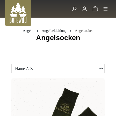
Zum Hauptinhalt springen
Warenkorb 
Suche
Angeln
Angelbekleidung
Angelsocken
Angelsocken