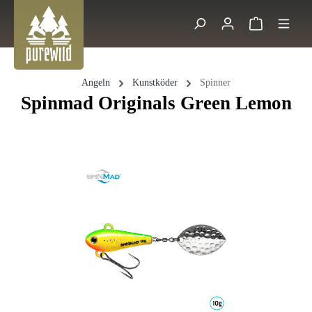
Zum Hauptinhalt springen
Warenkorb 
Suche
Angeln
Kunstköder
Spinner
Spinmad Originals Green Lemon
Bildergalerie überspringen