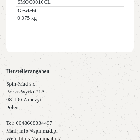
SMOG0010GL
Gewicht
0.075 kg
Herstellerangaben
Spin-Mad s.c.
Borki-Wyrki 71A
08-106 Zbuczyn
Polen
Tel: 0048668334497
Mail: info@spinmad.pl
Web:
https://spinmad.pl/