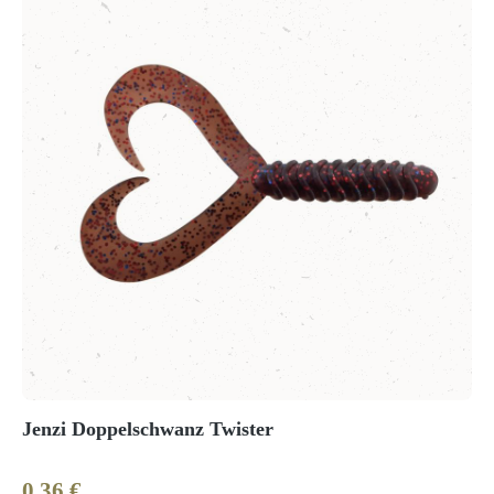
Jenzi Doppelschwanz Twister
0,36 €
Regulärer Preis: