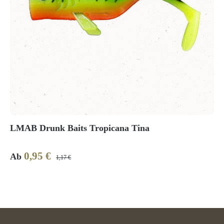
LMAB Drunk Baits Tropicana Tina
0,95 €
Verkaufspreis:
Regulärer Preis:
Ab
1,17 €