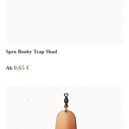
Spro Booby Trap Shad
0,65 €
Regulärer Preis:
Ab