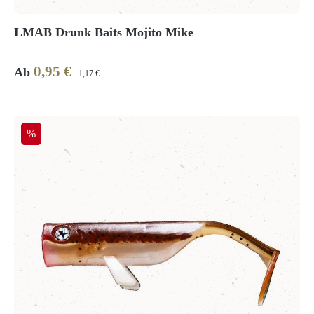
LMAB Drunk Baits Mojito Mike
0,95 €
Verkaufspreis:
Regulärer Preis:
Ab
1,17 €
Rabatt
%