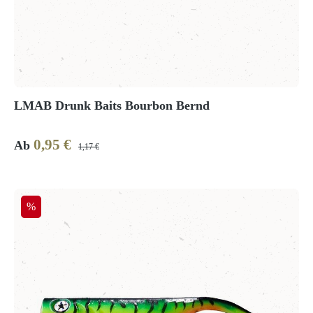
LMAB Drunk Baits Bourbon Bernd
0,95 €
Verkaufspreis:
Regulärer Preis:
Ab
1,17 €
Rabatt
%