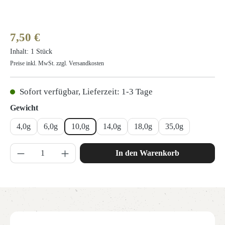
Regulärer Preis:
7,50 €
Inhalt:
1 Stück
Preise inkl. MwSt. zzgl. Versandkosten
Sofort verfügbar, Lieferzeit: 1-3 Tage
auswählen
Gewicht
4,0g
6,0g
10,0g
14,0g
18,0g
35,0g
Produkt Anzahl: Gib den gewünschten Wert ein 
In den Warenkorb