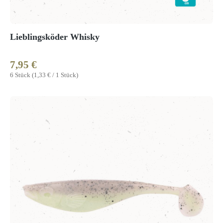
Lieblingsköder Whisky
7,95 €
Regulärer Preis:
6 Stück
(1,33 € / 1 Stück)