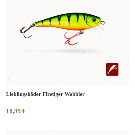
Lieblingsköder Firetiger Wobbler
18,99 €
Regulärer Preis: