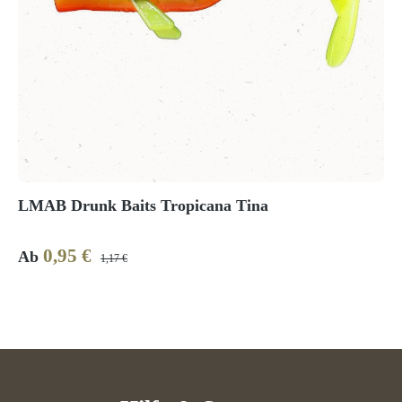
LMAB Drunk Baits Tropicana Tina
0,95 €
Verkaufspreis:
Regulärer Preis:
Ab
1,17 €