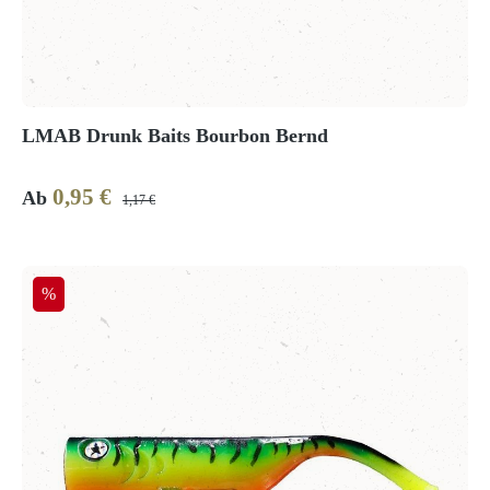
LMAB Drunk Baits Bourbon Bernd
0,95 €
Verkaufspreis:
Regulärer Preis:
Ab
1,17 €
Rabatt
%