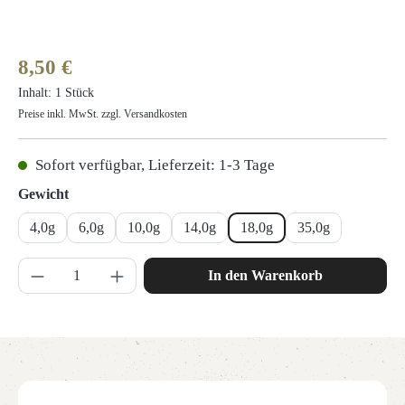
Regulärer Preis:
8,50 €
Inhalt:
1 Stück
Preise inkl. MwSt. zzgl. Versandkosten
Sofort verfügbar, Lieferzeit: 1-3 Tage
auswählen
Gewicht
4,0g
6,0g
10,0g
14,0g
18,0g
35,0g
Produkt Anzahl: Gib den gewünschten Wert ein 
In den Warenkorb