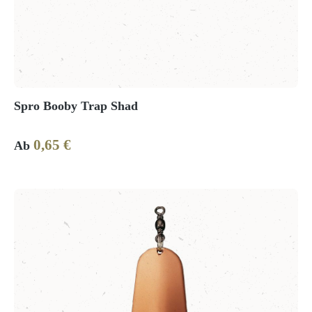
Spro Booby Trap Shad
0,65 €
Regulärer Preis:
Ab