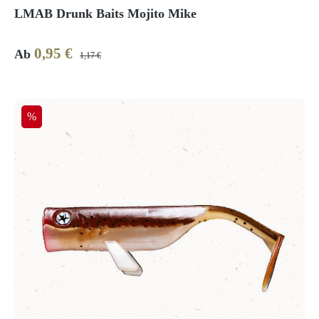
LMAB Drunk Baits Mojito Mike
0,95 €
Verkaufspreis:
Regulärer Preis:
Ab
1,17 €
Rabatt
%