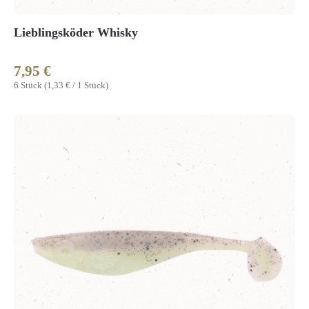
Lieblingsköder Whisky
7,95 €
Regulärer Preis:
6 Stück
(1,33 € / 1 Stück)