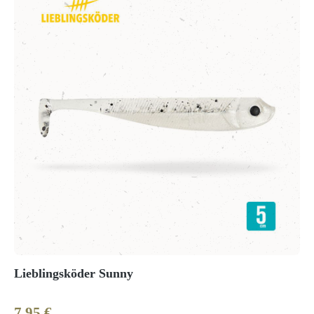
Lieblingsköder Sunny
7,95 €
Regulärer Preis: