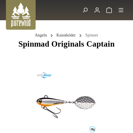
Zum Hauptinhalt springen
Warenkorb 
Suche
Angeln
Kunstköder
Spinner
Spinmad Originals Captain
Bildergalerie überspringen