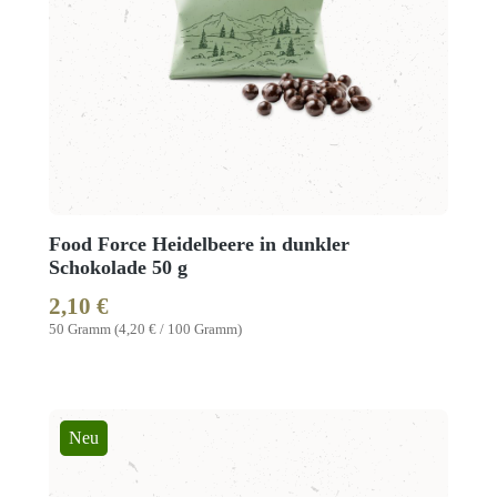
Food Force Heidelbeere in dunkler
Schokolade 50 g
2,10 €
Regulärer Preis:
50 Gramm
(4,20 € / 100 Gramm)
Neu