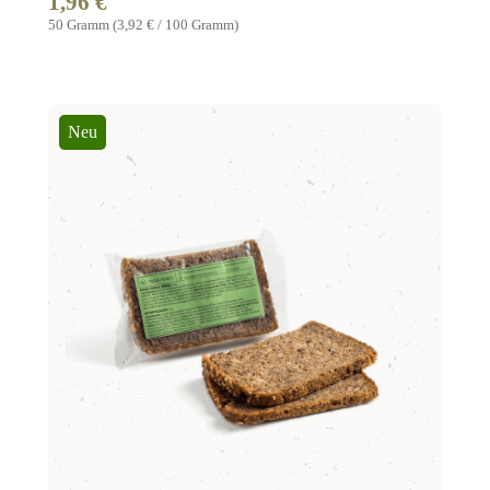
1,96 €
Regulärer Preis:
50 Gramm
(3,92 € / 100 Gramm)
Neu