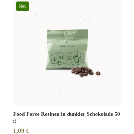
Neu
Food Force Rosinen in dunkler Schokolade 50
g
1,09 €
Regulärer Preis: