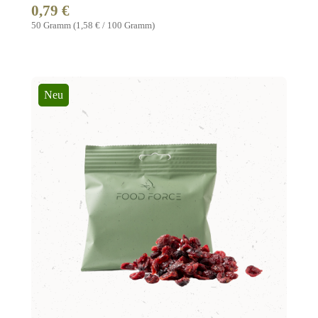
0,79 €
Regulärer Preis:
50 Gramm
(1,58 € / 100 Gramm)
Neu