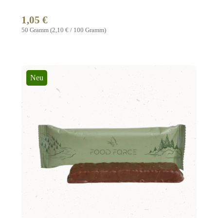
1,05 €
Regulärer Preis:
50 Gramm
(2,10 € / 100 Gramm)
Neu