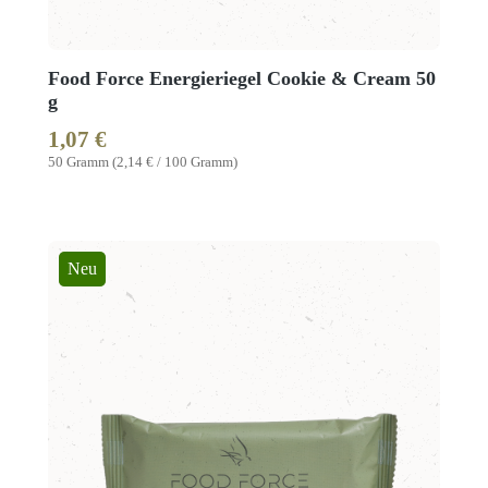
Food Force Energieriegel Cookie & Cream 50
g
1,07 €
Regulärer Preis:
50 Gramm
(2,14 € / 100 Gramm)
Neu