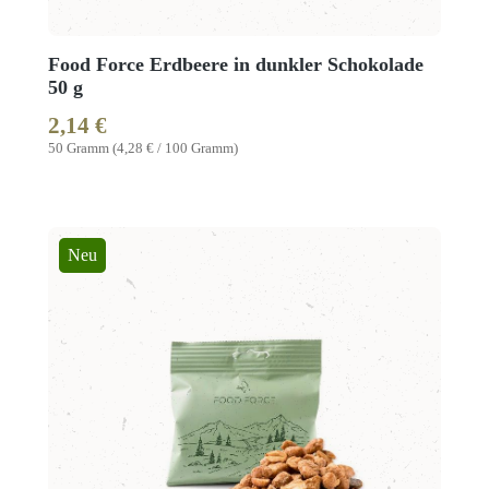
Food Force Erdbeere in dunkler Schokolade
50 g
2,14 €
Regulärer Preis:
50 Gramm
(4,28 € / 100 Gramm)
Neu