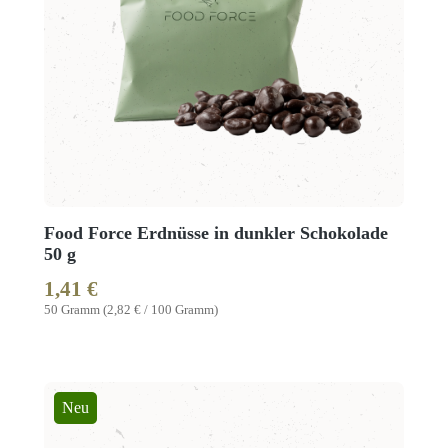
Food Force Erdnüsse in dunkler Schokolade
50 g
1,41 €
Regulärer Preis:
50 Gramm
(2,82 € / 100 Gramm)
Neu