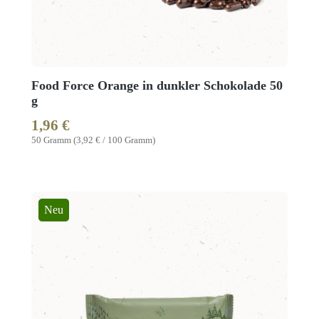
Food Force Orange in dunkler Schokolade 50
g
1,96 €
Regulärer Preis:
50 Gramm
(3,92 € / 100 Gramm)
Neu