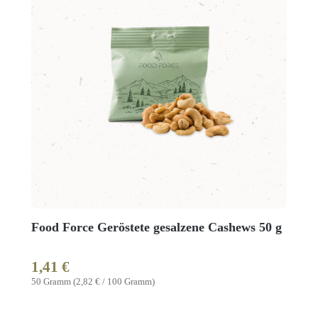
Food Force Geröstete gesalzene Cashews 50 g
1,41 €
Regulärer Preis:
50 Gramm
(2,82 € / 100 Gramm)