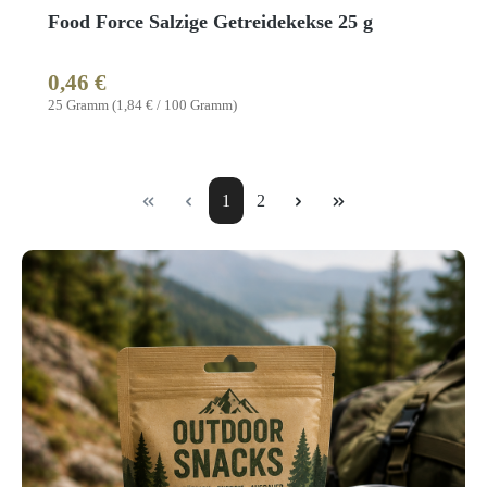
Food Force Salzige Getreidekekse 25 g
0,46 €
Regulärer Preis:
25 Gramm
(1,84 € / 100 Gramm)
Seite
Seite
1
2