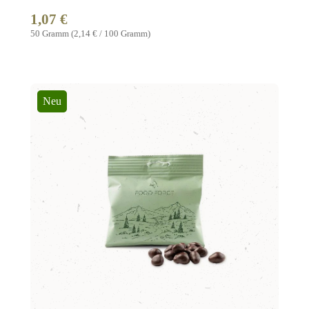
1,07 €
Regulärer Preis:
50 Gramm
(2,14 € / 100 Gramm)
Neu