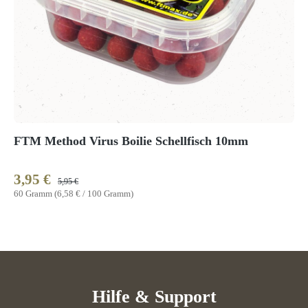
FTM Method Virus Boilie Schellfisch 10mm
3,95 €
Verkaufspreis:
Regulärer Preis:
5,95 €
60 Gramm
(6,58 € / 100 Gramm)
Hilfe & Support