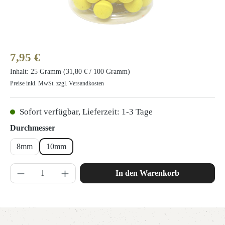
Regulärer Preis:
7,95 €
Inhalt:
25 Gramm
(31,80 € / 100 Gramm)
Preise inkl. MwSt. zzgl. Versandkosten
Sofort verfügbar, Lieferzeit: 1-3 Tage
auswählen
Durchmesser
8mm
10mm
Produkt Anzahl: Gib den gewünschten Wert ein 
In den Warenkorb