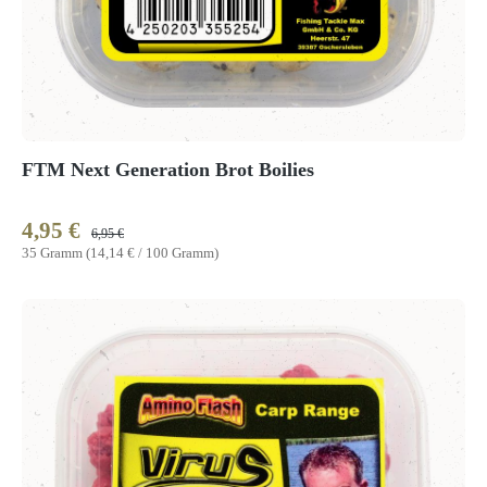
FTM Next Generation Brot Boilies
4,95 €
Verkaufspreis:
Regulärer Preis:
6,95 €
35 Gramm
(14,14 € / 100 Gramm)