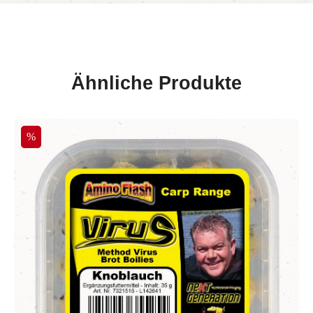
Ähnliche Produkte
Produktgalerie überspringen
Rabatt
%