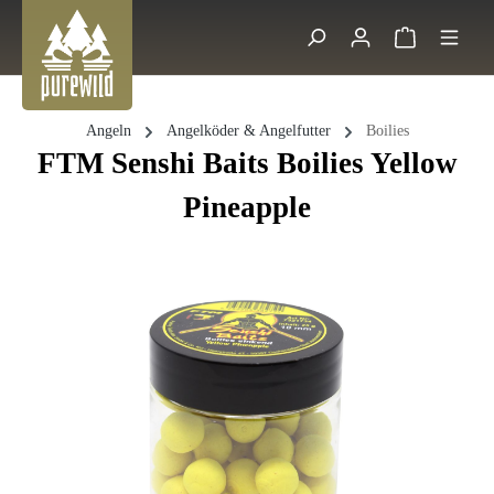
Zum Hauptinhalt springen
Warenkorb 
Suche
Angeln
Angelköder & Angelfutter
Boilies
FTM Senshi Baits Boilies Yellow
Pineapple
Bildergalerie überspringen