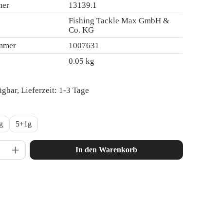
mer
13139.1
Fishing Tackle Max GmbH &
Co. KG
ummer
1007631
0.05 kg
gbar, Lieferzeit: 1-3 Tage
ählen
g
5+1g
nzahl: Gib den gewünschten Wert ein oder ben
In den Warenkorb