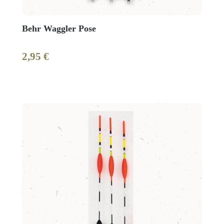
Behr Waggler Pose
2,95 €
Regulärer Preis: