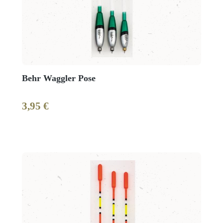
Behr Waggler Pose
3,95 €
Regulärer Preis: