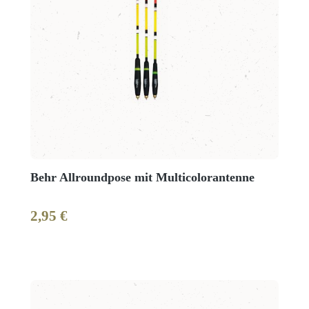
Behr Allroundpose mit Multicolorantenne
2,95 €
Regulärer Preis: