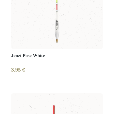
Jenzi Pose White
3,95 €
Regulärer Preis: