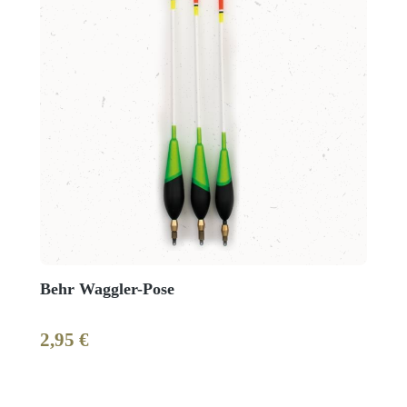
Behr Waggler-Pose
2,95 €
Regulärer Preis: