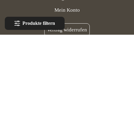
Mein Konto
Produkte filtern
Vertrag widerrufen
Rechtliches
Allgemeine Geschäftsbedingungen
Widerrufsrecht & Widerrufsformular
Datenschutzerklärung
Impressum