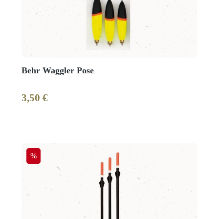
Behr Waggler Pose
3,50 €
Regulärer Preis:
Rabatt
%