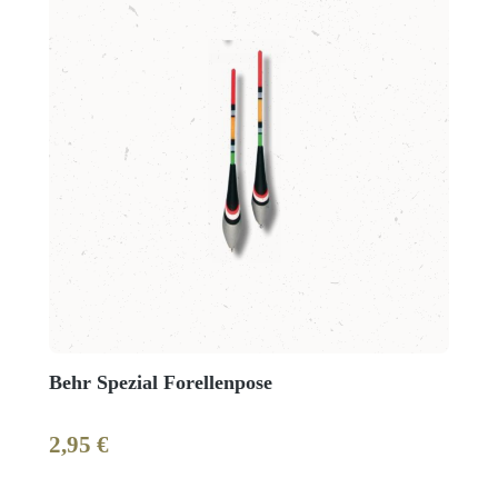
Behr Spezial Forellenpose
2,95 €
Regulärer Preis: