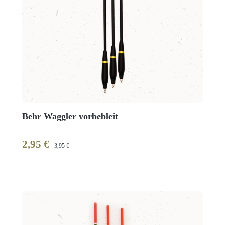
Behr Waggler vorbebleit
2,95 €
Verkaufspreis:
Regulärer Preis:
3,95 €