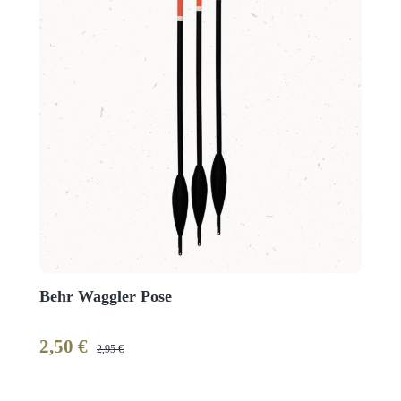
Behr Waggler Pose
2,50 €
Verkaufspreis:
Regulärer Preis:
2,95 €