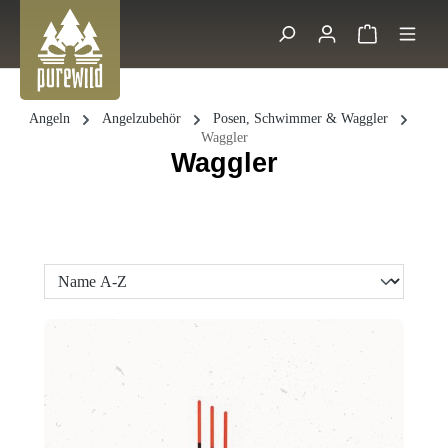
Zum Hauptinhalt springen
Warenkorb 
Suche
Angeln
Angelzubehör
Posen, Schwimmer & Waggler
Waggler
Waggler