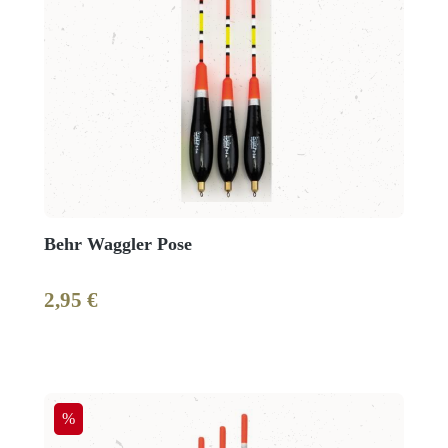
Behr Waggler Pose
2,95 €
Regulärer Preis:
Rabatt
%