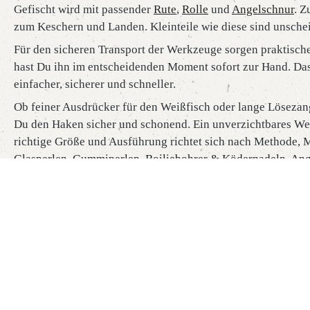
Gefischt wird mit passender
Rute
,
Rolle
und
Angelschnur
. 
zum Keschern und Landen. Kleinteile wie diese sind unschei
Für den sicheren Transport der Werkzeuge sorgen praktisch
hast Du ihn im entscheidenden Moment sofort zur Hand. D
einfacher, sicherer und schneller.
Ob feiner Ausdrücker für den Weißfisch oder lange Lösezang
Du den Haken sicher und schonend. Ein unverzichtbares Wer
richtige Größe und Ausführung richtet sich nach Methode, M
Glasperlen
,
Gummiperlen
,
Boiliebohrer & Ködernadeln
,
Ang
In unserem Sortiment findest Du Hakenlöser in vielen Bauf
und löse jeden Haken sicher und schonend.
Bestellung