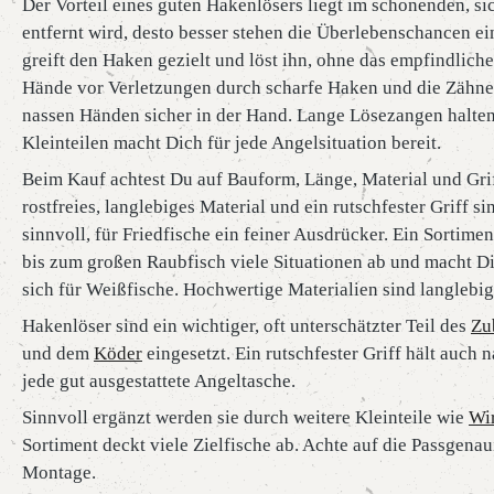
Der Vorteil eines guten Hakenlösers liegt im schonenden, s
entfernt wird, desto besser stehen die Überlebenschancen e
greift den Haken gezielt und löst ihn, ohne das empfindlich
Hände vor Verletzungen durch scharfe Haken und die Zähne 
nassen Händen sicher in der Hand. Lange Lösezangen halten 
Kleinteilen macht Dich für jede Angelsituation bereit.
Beim Kauf achtest Du auf Bauform, Länge, Material und Gri
rostfreies, langlebiges Material und ein rutschfester Griff 
sinnvoll, für Friedfische ein feiner Ausdrücker. Ein Sortim
bis zum großen Raubfisch viele Situationen ab und macht D
sich für Weißfische. Hochwertige Materialien sind langlebi
Hakenlöser sind ein wichtiger, oft unterschätzter Teil des
Zu
und dem
Köder
eingesetzt. Ein rutschfester Griff hält auch 
jede gut ausgestattete Angeltasche.
Sinnvoll ergänzt werden sie durch weitere Kleinteile wie
Wi
Sortiment deckt viele Zielfische ab. Achte auf die Passgen
Montage.