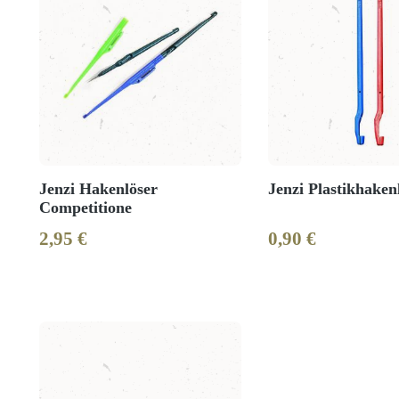
Jenzi Hakenlöser
Jenzi Plastikhaken
Competitione
2,95 €
0,90 €
Regulärer Preis:
Regulärer Preis: