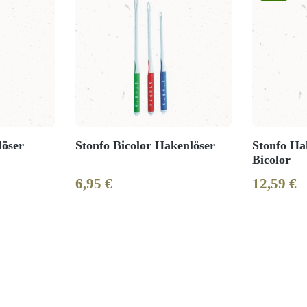
löser
Stonfo Bicolor Hakenlöser
Stonfo Ha
Bicolor
6,95 €
12,59 €
Regulärer Preis:
Regulärer 