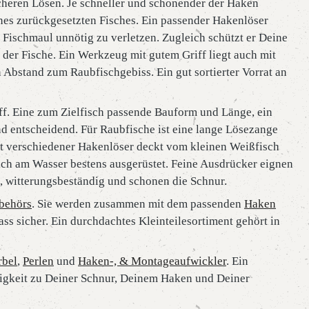
icheren Lösen. Je schneller und schonender der Haken
ines zurückgesetzten Fisches. Ein passender Hakenlöser
e Fischmaul unnötig zu verletzen. Zugleich schützt er Deine
der Fische. Ein Werkzeug mit gutem Griff liegt auch mit
Abstand zum Raubfischgebiss. Ein gut sortierter Vorrat an
ff. Eine zum Zielfisch passende Bauform und Länge, ein
sind entscheidend. Für Raubfische ist eine lange Lösezange
ent verschiedener Hakenlöser deckt vom kleinen Weißfisch
ich am Wasser bestens ausgerüstet. Feine Ausdrücker eignen
g, witterungsbeständig und schonen die Schnur.
behörs
. Sie werden zusammen mit dem passenden
Haken
nass sicher. Ein durchdachtes Kleinteilesortiment gehört in
rbel
,
Perlen
und
Haken-, & Montageaufwickler
. Ein
auigkeit zu Deiner Schnur, Deinem Haken und Deiner