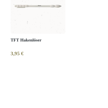
TFT Hakenlöser
3,95 €
Regulärer Preis: