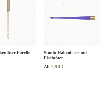
kenlöser Forelle
Stonfo Hakenlöser mit
Fischtöter
7,90 €
Preis:
Regulärer Preis:
Ab