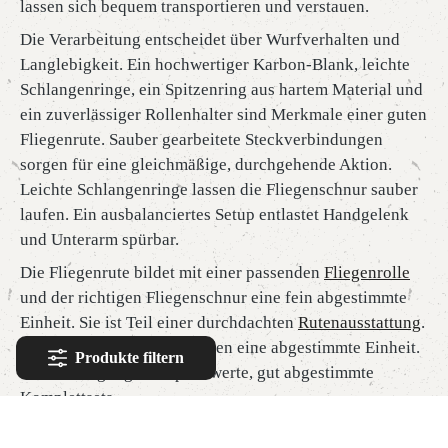
lassen sich bequem transportieren und verstauen.
Die Verarbeitung entscheidet über Wurfverhalten und
Langlebigkeit. Ein hochwertiger Karbon-Blank, leichte
Schlangenringe, ein Spitzenring aus hartem Material und
ein zuverlässiger Rollenhalter sind Merkmale einer guten
Fliegenrute. Sauber gearbeitete Steckverbindungen
sorgen für eine gleichmäßige, durchgehende Aktion.
Leichte Schlangenringe lassen die Fliegenschnur sauber
laufen. Ein ausbalanciertes Setup entlastet Handgelenk
und Unterarm spürbar.
Die Fliegenrute bildet mit einer passenden
Fliegenrolle
und der richtigen Fliegenschnur eine fein abgestimmte
Einheit. Sie ist Teil einer durchdachten
Rutenausstattung
.
Rute, Rolle und Schnur bilden eine abgestimmte Einheit.
Produkte filtern
Für Einsteiger gibt es preiswerte, gut abgestimmte
Komplettsets.
Ergänzt wird die Ausrüstung durch Fliegen, Vorfächer