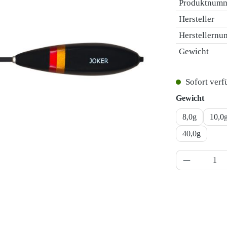
Produktnum
Hersteller
Herstellern
Gewicht
Sofort verfü
auswä
Gewicht
8,0g
10,0
40,0g
Produkt A