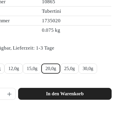
mer
10865
Tubertini
ummer
1735020
0.075 kg
gbar, Lieferzeit: 1-3 Tage
hlen
g
12,0g
15,0g
20,0g
25,0g
30,0g
nzahl: Gib den gewünschten Wert ein oder ben
In den Warenkorb