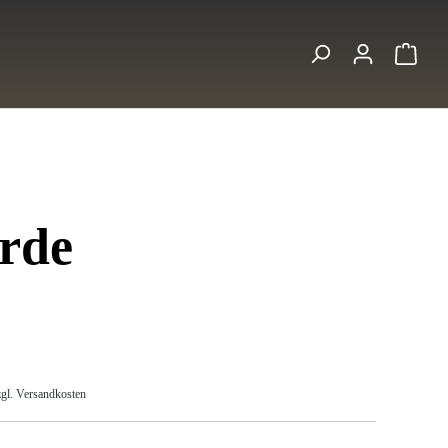
Ware
rde
s:
zgl. Versandkosten