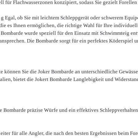
ll für Flachwasserzonen konzipiert, sodass Sie gezielt Forelle
0 g Egal, ob Sie mit leichtem Schleppgerät oder schwerem Equi
 die es Ihnen ermöglichen, die richtige Wahl für Ihre individue
Bombarde wurde speziell für den Einsatz mit Schwimmteig entw
v ansprechen. Die Bombarde sorgt für ein perfektes Köderspiel u
äfte können Sie die Joker Bombarde an unterschiedliche Gewäs
ialien, bietet die Jokert Bombarde Langlebigkeit und Widersta
 Bombarde präzise Würfe und ein effektives Schleppverhalten,
eiter für alle Angler, die nach den besten Ergebnissen beim For