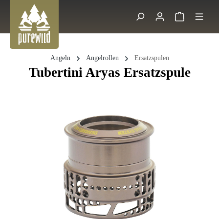
Zum Hauptinhalt springen
Warenkorb 
Suche
Angeln
Angelrollen
Ersatzspulen
Tubertini Aryas Ersatzspule
Bildergalerie überspringen