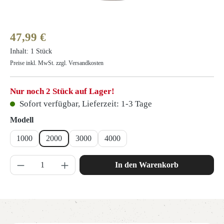
Regulärer Preis:
47,99 €
Inhalt:
1 Stück
Preise inkl. MwSt. zzgl. Versandkosten
Nur noch 2 Stück auf Lager!
Sofort verfügbar, Lieferzeit: 1-3 Tage
auswählen
Modell
1000
2000
3000
4000
Produkt Anzahl: Gib den gewünschten Wert ein 
In den Warenkorb