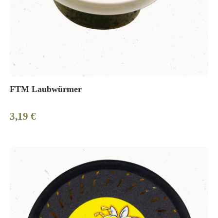
FTM Laubwürmer
3,19 €
Regulärer Preis: