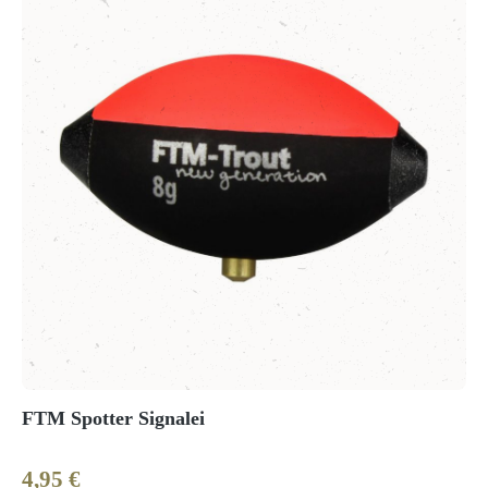
FTM Spotter Signalei
4,95 €
Regulärer Preis: