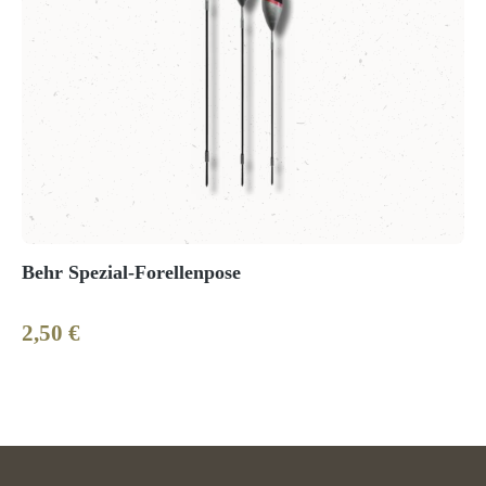
Behr Spezial-Forellenpose
2,50 €
Regulärer Preis: