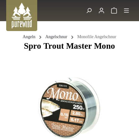
Zum Hauptinhalt springen
Warenkorb 
Suche
Angeln
Angelschnur
Monofile Angelschnur
Spro Trout Master Mono
Bildergalerie überspringen