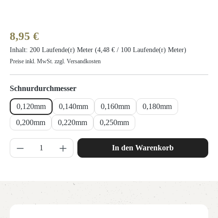
Regulärer Preis:
8,95 €
Inhalt:
200 Laufende(r) Meter
(4,48 € / 100 Laufende(r) Meter)
Preise inkl. MwSt. zzgl. Versandkosten
auswählen
Schnurdurchmesser
0,120mm
0,140mm
0,160mm
0,180mm
0,200mm
0,220mm
0,250mm
Produkt Anzahl: Gib den gewünschten Wert ein 
In den Warenkorb