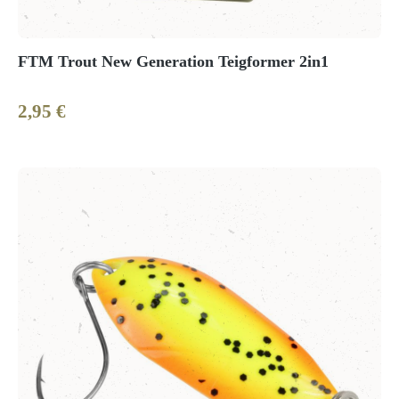
FTM Trout New Generation Teigformer 2in1
2,95 €
Regulärer Preis: