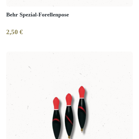
Behr Spezial-Forellenpose
2,50 €
Regulärer Preis: