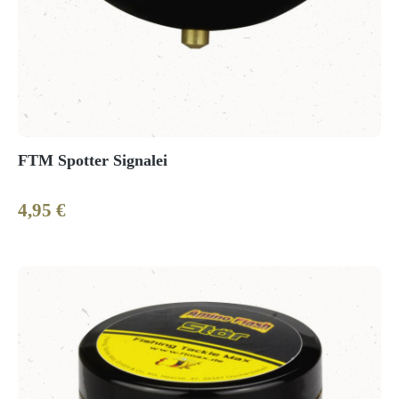
FTM Spotter Signalei
4,95 €
Regulärer Preis: