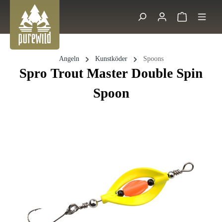
Zum Hauptinhalt springen
Warenkorb 
Suche
Angeln
Kunstköder
Spoons
Spro Trout Master Double Spin
Spoon
Bildergalerie überspringen