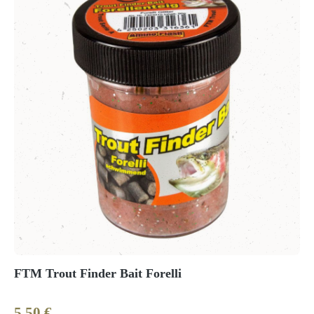
FTM Trout Finder Bait Forelli
5,50 €
Regulärer Preis: