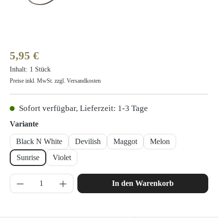
Regulärer Preis:
5,95 €
Inhalt:
1 Stück
Preise inkl. MwSt. zzgl. Versandkosten
Sofort verfügbar, Lieferzeit: 1-3 Tage
auswählen
Variante
Black N White
Devilish
Maggot
Melon
Sunrise
Violet
Produkt Anzahl: Gib den gewünschten Wert ein 
In den Warenkorb