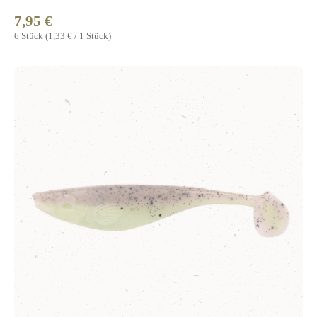
7,95 €
Regulärer Preis:
6 Stück
(1,33 € / 1 Stück)