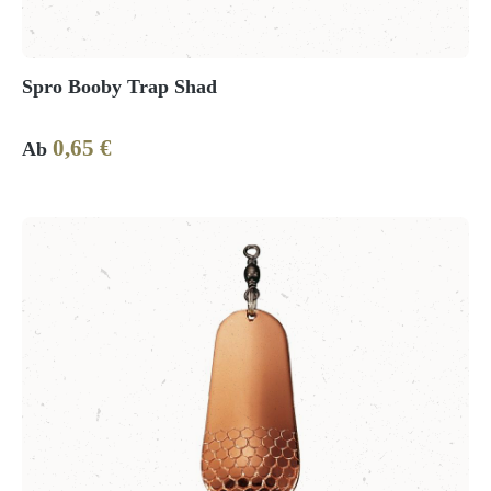
Spro Booby Trap Shad
0,65 €
Regulärer Preis:
Ab