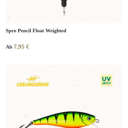
Spro Pencil Float Weighted
7,95 €
Regulärer Preis:
Ab