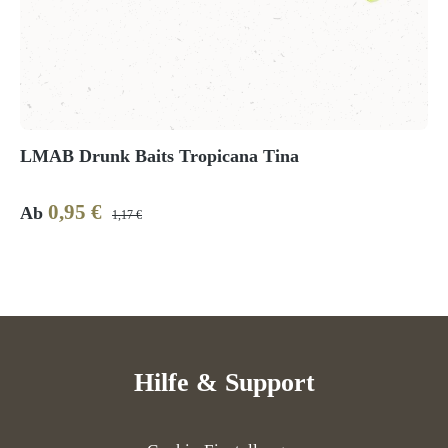
LMAB Drunk Baits Tropicana Tina
0,95 €
Verkaufspreis:
Regulärer Preis:
Ab
1,17 €
Hilfe & Support