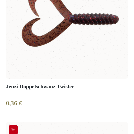
Jenzi Doppelschwanz Twister
0,36 €
Regulärer Preis:
Rabatt
%