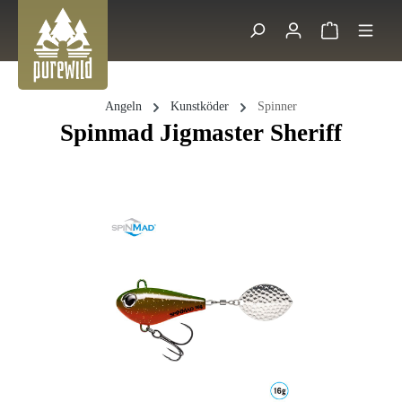
Zum Hauptinhalt springen
Warenkorb 
Suche
Angeln
Kunstköder
Spinner
Spinmad Jigmaster Sheriff
Bildergalerie überspringen