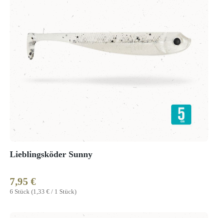
Lieblingsköder Sunny
7,95 €
Regulärer Preis:
6 Stück
(1,33 € / 1 Stück)