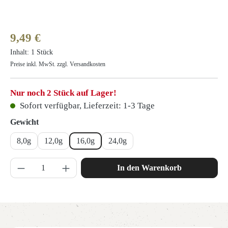
Regulärer Preis:
9,49 €
Inhalt:
1 Stück
Preise inkl. MwSt. zzgl. Versandkosten
Nur noch 2 Stück auf Lager!
Sofort verfügbar, Lieferzeit: 1-3 Tage
auswählen
Gewicht
8,0g
12,0g
16,0g
24,0g
Produkt Anzahl: Gib den gewünschten Wert ein 
In den Warenkorb