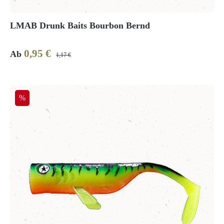
LMAB Drunk Baits Bourbon Bernd
0,95 €
Verkaufspreis:
Regulärer Preis:
Ab
1,17 €
Rabatt
%