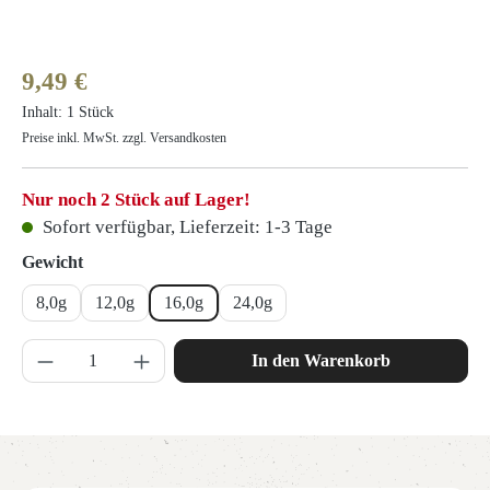
Regulärer Preis:
9,49 €
Inhalt:
1 Stück
Preise inkl. MwSt. zzgl. Versandkosten
Nur noch 2 Stück auf Lager!
Sofort verfügbar, Lieferzeit: 1-3 Tage
auswählen
Gewicht
8,0g
12,0g
16,0g
24,0g
Produkt Anzahl: Gib den gewünschten Wert ein 
In den Warenkorb