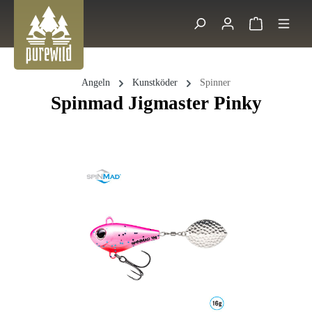
Zum Hauptinhalt springen
Warenkorb 
Suche
Angeln
Kunstköder
Spinner
Spinmad Jigmaster Pinky
Bildergalerie überspringen