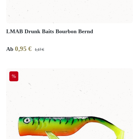
LMAB Drunk Baits Bourbon Bernd
0,95 €
Verkaufspreis:
Regulärer Preis:
Ab
1,17 €
Rabatt
%