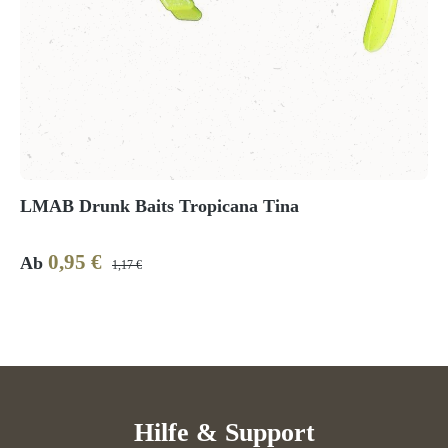
LMAB Drunk Baits Tropicana Tina
0,95 €
Verkaufspreis:
Regulärer Preis:
Ab
1,17 €
Hilfe & Support