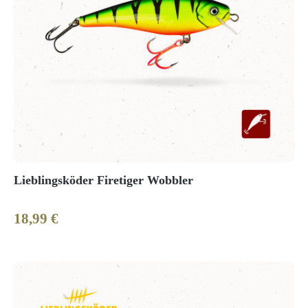
Lieblingsköder Firetiger Wobbler
18,99 €
Regulärer Preis: