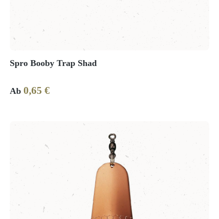
Spro Booby Trap Shad
0,65 €
Regulärer Preis:
Ab