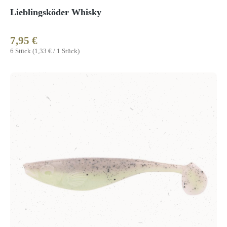
Lieblingsköder Whisky
7,95 €
Regulärer Preis:
6 Stück
(1,33 € / 1 Stück)