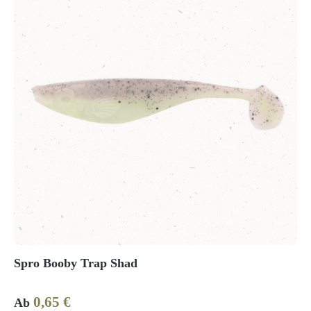
Spro Booby Trap Shad
0,65 €
Regulärer Preis:
Ab