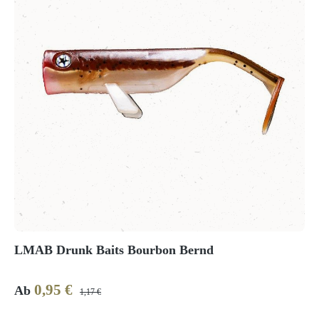
LMAB Drunk Baits Bourbon Bernd
0,95 €
Verkaufspreis:
Regulärer Preis:
Ab
1,17 €