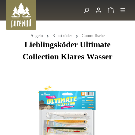
Zum Hauptinhalt springen
Warenkorb 
Suche
Angeln
Kunstköder
Gummifische
Lieblingsköder Ultimate
Collection Klares Wasser
Bildergalerie überspringen