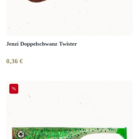
Jenzi Doppelschwanz Twister
0,36 €
Regulärer Preis:
Rabatt
%