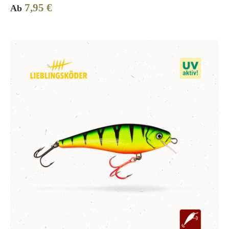
7,95 €
Regulärer Preis:
Ab