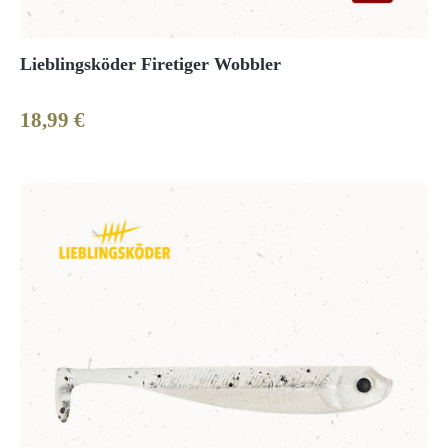
Lieblingsköder Firetiger Wobbler
18,99 €
Regulärer Preis: