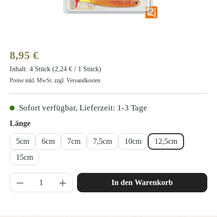
Regulärer Preis:
8,95 €
Inhalt:
4 Stück
(2,24 € / 1 Stück)
Preise inkl. MwSt. zzgl. Versandkosten
Sofort verfügbar, Lieferzeit: 1-3 Tage
auswählen
Länge
5cm
6cm
7cm
7,5cm
10cm
12,5cm
15cm
Produkt Anzahl: Gib den gewünschten Wert ein 
In den Warenkorb