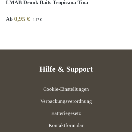
LMAB Drunk Baits Tropicana Tina
0,95 €
Verkaufspreis:
Regulärer Preis:
Ab
1,17 €
Hilfe & Support
Cookie-Einstellungen
Verpackungsverordnung
Batteriegesetz
Kontaktformular