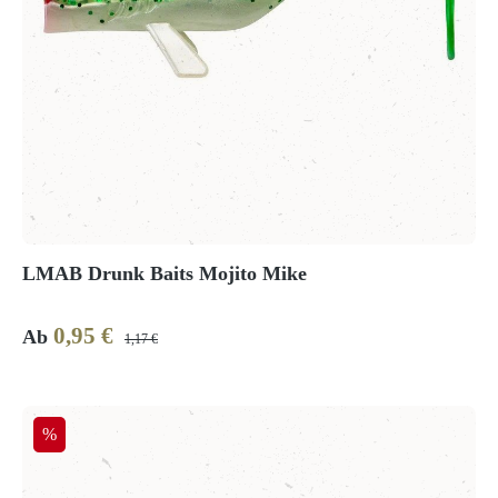
LMAB Drunk Baits Mojito Mike
0,95 €
Verkaufspreis:
Regulärer Preis:
Ab
1,17 €
Rabatt
%