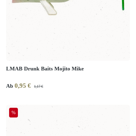
LMAB Drunk Baits Mojito Mike
0,95 €
Verkaufspreis:
Regulärer Preis:
Ab
1,17 €
Rabatt
%