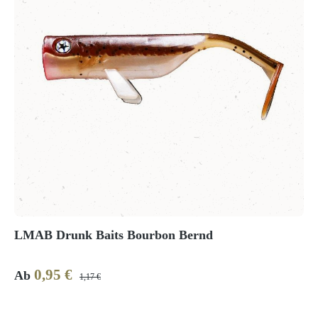
LMAB Drunk Baits Bourbon Bernd
0,95 €
Verkaufspreis:
Regulärer Preis:
Ab
1,17 €