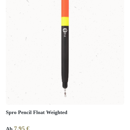
Spro Pencil Float Weighted
7,95 €
Regulärer Preis:
Ab