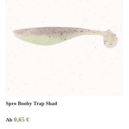
Spro Booby Trap Shad
0,65 €
Regulärer Preis:
Ab