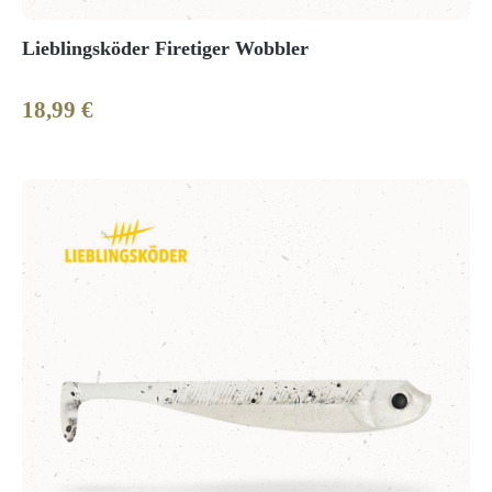
Lieblingsköder Firetiger Wobbler
18,99 €
Regulärer Preis: