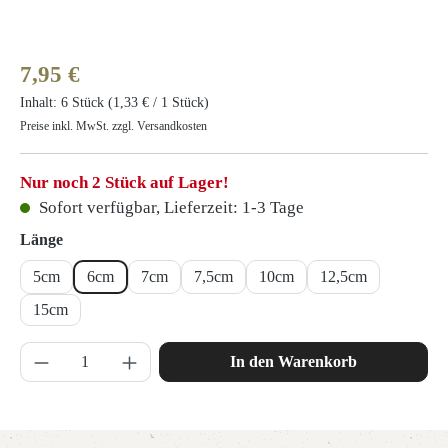
Regulärer Preis:
7,95 €
Inhalt:
6 Stück
(1,33 € / 1 Stück)
Preise inkl. MwSt. zzgl. Versandkosten
Nur noch 2 Stück auf Lager!
Sofort verfügbar, Lieferzeit: 1-3 Tage
auswählen
Länge
5cm
6cm
7cm
7,5cm
10cm
12,5cm
15cm
Produkt Anzahl: Gib den gewünschten Wert ein 
In den Warenkorb