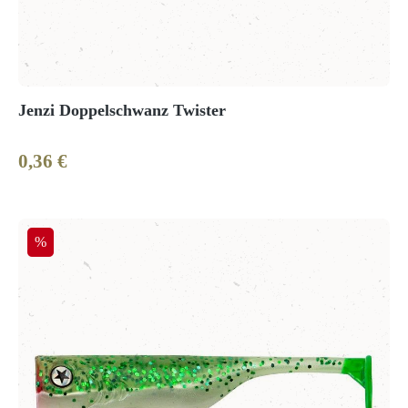
Jenzi Doppelschwanz Twister
0,36 €
Regulärer Preis:
Rabatt
%