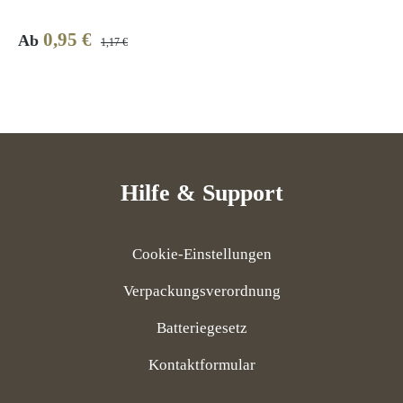
0,95 €
Verkaufspreis:
Regulärer Preis:
Ab
1,17 €
Hilfe & Support
Cookie-Einstellungen
Verpackungsverordnung
Batteriegesetz
Kontaktformular