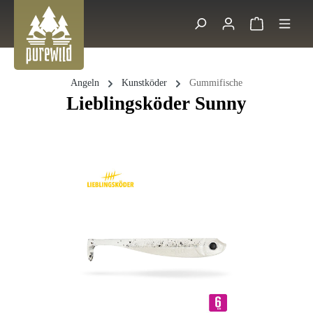
Zum Hauptinhalt springen
Warenkorb 
Suche
Angeln
Kunstköder
Gummifische
Lieblingsköder Sunny
Bildergalerie überspringen