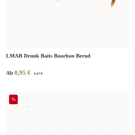
LMAB Drunk Baits Bourbon Bernd
0,95 €
Verkaufspreis:
Regulärer Preis:
Ab
1,17 €
Rabatt
%