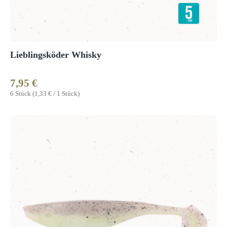
Lieblingsköder Whisky
7,95 €
Regulärer Preis:
6 Stück
(1,33 € / 1 Stück)