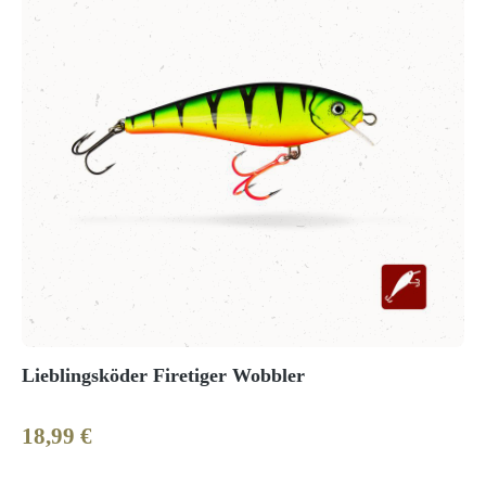
Lieblingsköder Firetiger Wobbler
18,99 €
Regulärer Preis: