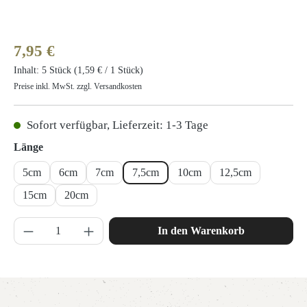
Regulärer Preis:
7,95 €
Inhalt:
5 Stück
(1,59 € / 1 Stück)
Preise inkl. MwSt. zzgl. Versandkosten
Sofort verfügbar, Lieferzeit: 1-3 Tage
auswählen
Länge
5cm
6cm
7cm
7,5cm
10cm
12,5cm
15cm
20cm
Produkt Anzahl: Gib den gewünschten Wert ein 
In den Warenkorb