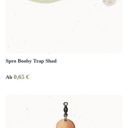
Spro Booby Trap Shad
0,65 €
Regulärer Preis:
Ab