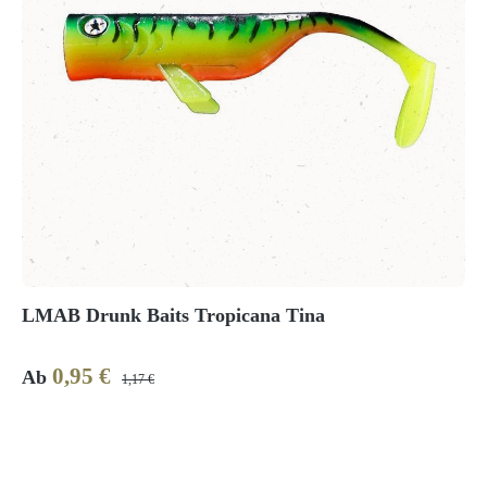
LMAB Drunk Baits Tropicana Tina
0,95 €
Verkaufspreis:
Regulärer Preis:
Ab
1,17 €