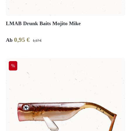
LMAB Drunk Baits Mojito Mike
0,95 €
Verkaufspreis:
Regulärer Preis:
Ab
1,17 €
Rabatt
%