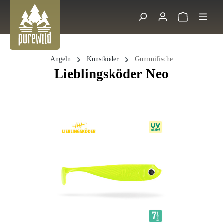
Zum Hauptinhalt springen
Warenkorb 
Suche
Angeln
Kunstköder
Gummifische
Lieblingsköder Neo
Bildergalerie überspringen