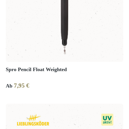
Spro Pencil Float Weighted
7,95 €
Regulärer Preis:
Ab