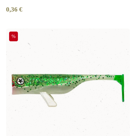
0,36 €
Regulärer Preis:
Rabatt
%