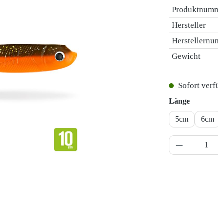
Produktnum
Hersteller
Herstellern
Gewicht
Sofort verfü
auswäh
Länge
5cm
6cm
Produkt A