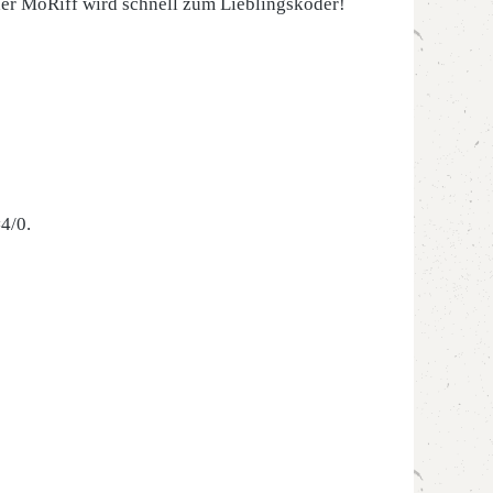
der MöRiff wird schnell zum Lieblingsköder!
#4/0.