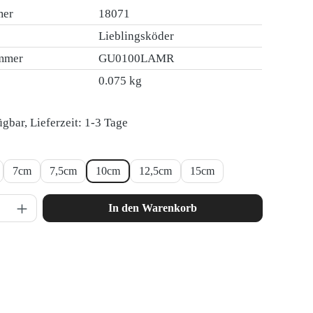
mer
18071
Lieblingsköder
ummer
GU0100LAMR
0.075 kg
gbar, Lieferzeit: 1-3 Tage
len
7cm
7,5cm
10cm
12,5cm
15cm
nzahl: Gib den gewünschten Wert ein oder ben
In den Warenkorb