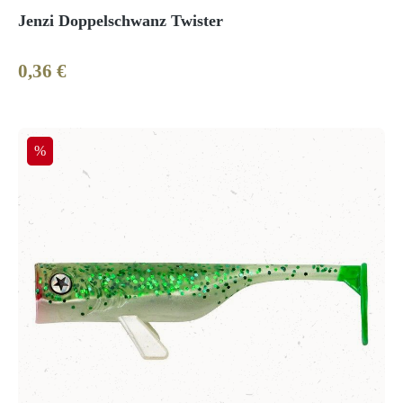
Jenzi Doppelschwanz Twister
0,36 €
Regulärer Preis:
Rabatt
%