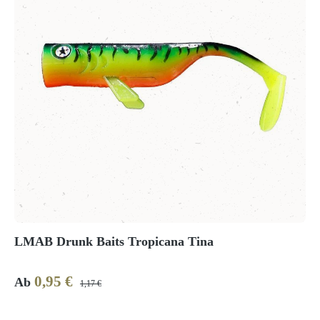
LMAB Drunk Baits Tropicana Tina
0,95 €
Verkaufspreis:
Regulärer Preis:
Ab
1,17 €