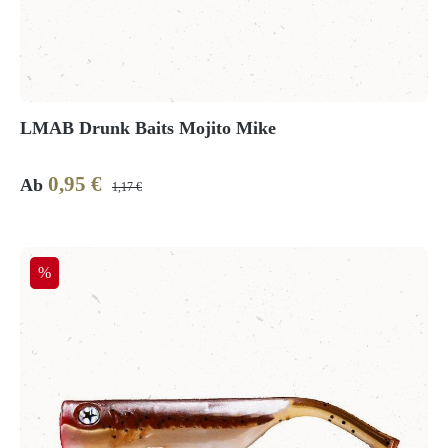
LMAB Drunk Baits Mojito Mike
0,95 €
Verkaufspreis:
Regulärer Preis:
Ab
1,17 €
Rabatt
%