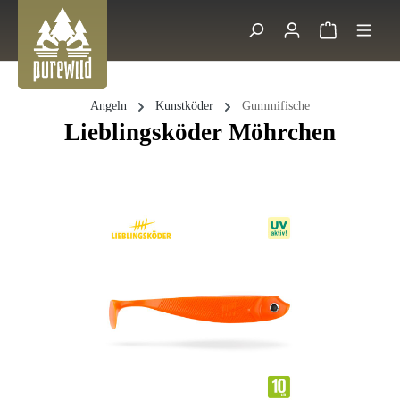
Zum Hauptinhalt springen
Warenkorb 
Suche
Angeln
Kunstköder
Gummifische
Lieblingsköder Möhrchen
Bildergalerie überspringen