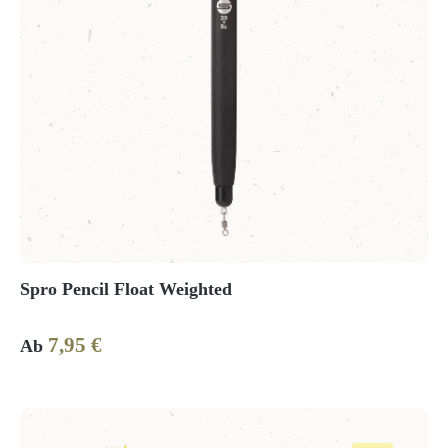
Spro Pencil Float Weighted
7,95 €
Regulärer Preis:
Ab