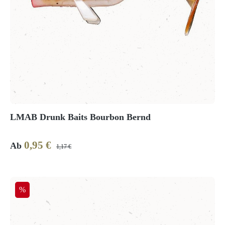
LMAB Drunk Baits Bourbon Bernd
0,95 €
Verkaufspreis:
Regulärer Preis:
Ab
1,17 €
Rabatt
%