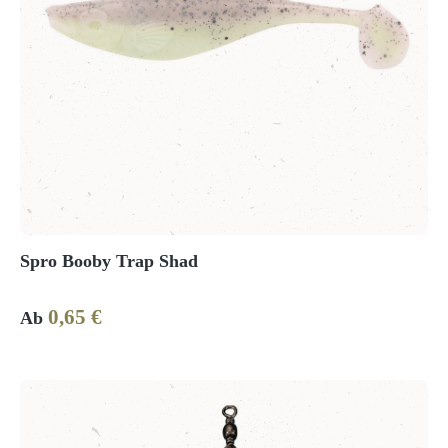
Spro Booby Trap Shad
0,65 €
Regulärer Preis:
Ab