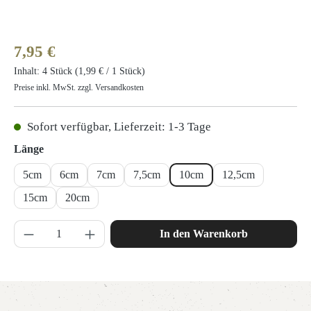
Regulärer Preis:
7,95 €
Inhalt:
4 Stück
(1,99 € / 1 Stück)
Preise inkl. MwSt. zzgl. Versandkosten
Sofort verfügbar, Lieferzeit: 1-3 Tage
auswählen
Länge
5cm
6cm
7cm
7,5cm
10cm
12,5cm
15cm
20cm
Produkt Anzahl: Gib den gewünschten Wert ein 
In den Warenkorb