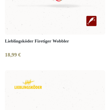
Lieblingsköder Firetiger Wobbler
18,99 €
Regulärer Preis: