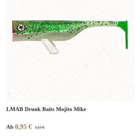
LMAB Drunk Baits Mojito Mike
0,95 €
Verkaufspreis:
Regulärer Preis:
Ab
1,17 €