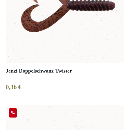
Jenzi Doppelschwanz Twister
0,36 €
Regulärer Preis:
Rabatt
%