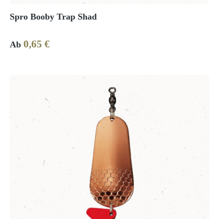
Spro Booby Trap Shad
0,65 €
Regulärer Preis:
Ab