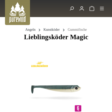
Zum Hauptinhalt springen
Warenkorb 
Suche
Angeln
Kunstköder
Gummifische
Lieblingsköder Magic
Bildergalerie überspringen