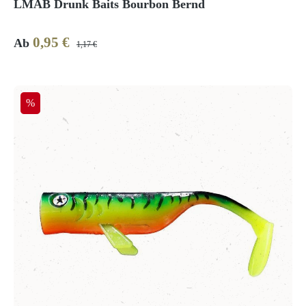
LMAB Drunk Baits Bourbon Bernd
0,95 €
Verkaufspreis:
Regulärer Preis:
Ab
1,17 €
Rabatt
%