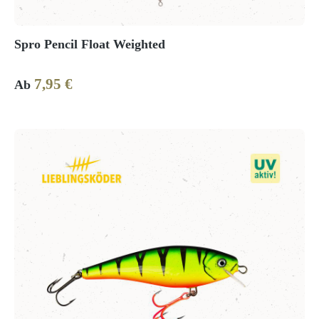
Spro Pencil Float Weighted
7,95 €
Regulärer Preis:
Ab