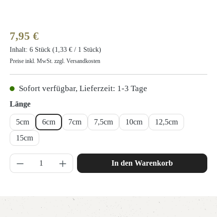
Regulärer Preis:
7,95 €
Inhalt:
6 Stück
(1,33 € / 1 Stück)
Preise inkl. MwSt. zzgl. Versandkosten
Sofort verfügbar, Lieferzeit: 1-3 Tage
auswählen
Länge
5cm
6cm
7cm
7,5cm
10cm
12,5cm
15cm
Produkt Anzahl: Gib den gewünschten Wert ein 
In den Warenkorb