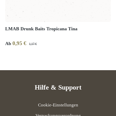
LMAB Drunk Baits Tropicana Tina
0,95 €
Verkaufspreis:
Regulärer Preis:
Ab
1,17 €
Hilfe & Support
Cookie-Einstellungen
Verpackungsverordnung