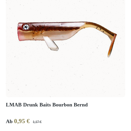
LMAB Drunk Baits Bourbon Bernd
0,95 €
Verkaufspreis:
Regulärer Preis:
Ab
1,17 €