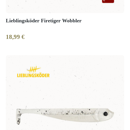
Lieblingsköder Firetiger Wobbler
18,99 €
Regulärer Preis: