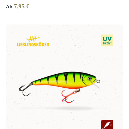
7,95 €
Regulärer Preis:
Ab