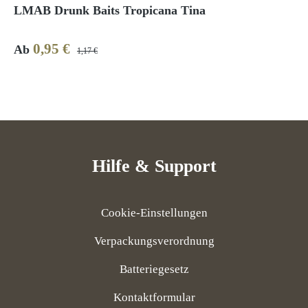
LMAB Drunk Baits Tropicana Tina
0,95 €
Verkaufspreis:
Regulärer Preis:
Ab
1,17 €
Hilfe & Support
Cookie-Einstellungen
Verpackungsverordnung
Batteriegesetz
Kontaktformular