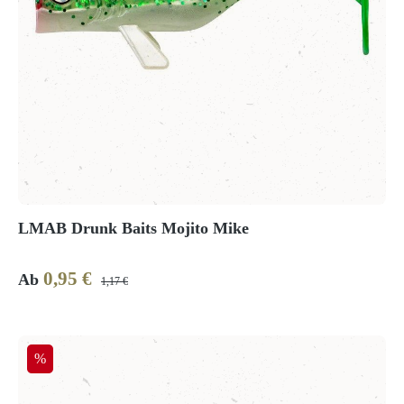
LMAB Drunk Baits Mojito Mike
0,95 €
Verkaufspreis:
Regulärer Preis:
Ab
1,17 €
Rabatt
%