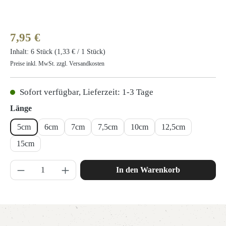
Regulärer Preis:
7,95 €
Inhalt:
6 Stück
(1,33 € / 1 Stück)
Preise inkl. MwSt. zzgl. Versandkosten
Sofort verfügbar, Lieferzeit: 1-3 Tage
auswählen
Länge
5cm
6cm
7cm
7,5cm
10cm
12,5cm
15cm
Produkt Anzahl: Gib den gewünschten Wert ein 
In den Warenkorb