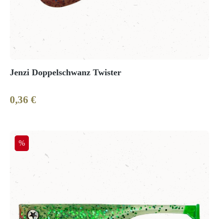
Jenzi Doppelschwanz Twister
0,36 €
Regulärer Preis:
Rabatt
%