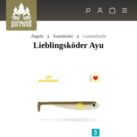
Zum Hauptinhalt springen
Warenkorb 
Suche
Angeln
Kunstköder
Gummifische
Lieblingsköder Ayu
Bildergalerie überspringen