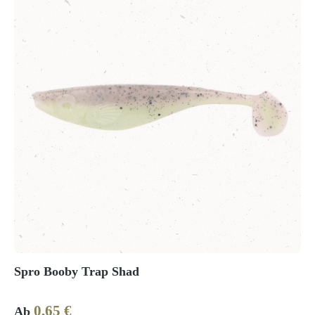
Spro Booby Trap Shad
0,65 €
Regulärer Preis:
Ab