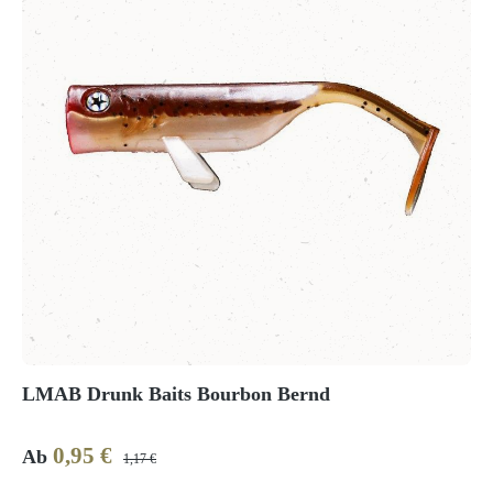
LMAB Drunk Baits Bourbon Bernd
0,95 €
Verkaufspreis:
Regulärer Preis:
Ab
1,17 €