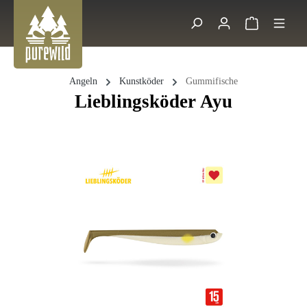
Zum Hauptinhalt springen
Warenkorb 
Suche
Angeln
Kunstköder
Gummifische
Lieblingsköder Ayu
Bildergalerie überspringen