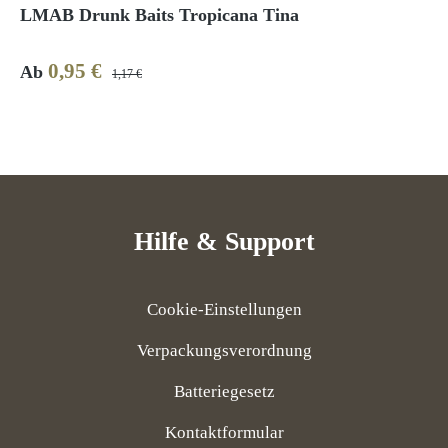
LMAB Drunk Baits Tropicana Tina
0,95 €
Verkaufspreis:
Regulärer Preis:
Ab
1,17 €
Hilfe & Support
Cookie-Einstellungen
Verpackungsverordnung
Batteriegesetz
Kontaktformular