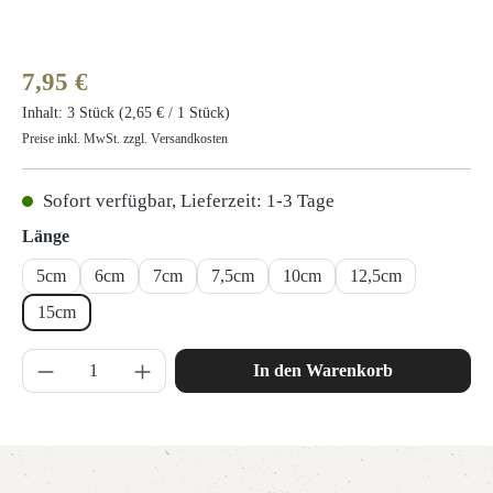
Regulärer Preis:
7,95 €
Inhalt:
3 Stück
(2,65 € / 1 Stück)
Preise inkl. MwSt. zzgl. Versandkosten
Sofort verfügbar, Lieferzeit: 1-3 Tage
auswählen
Länge
5cm
6cm
7cm
7,5cm
10cm
12,5cm
15cm
Produkt Anzahl: Gib den gewünschten Wert ein 
In den Warenkorb