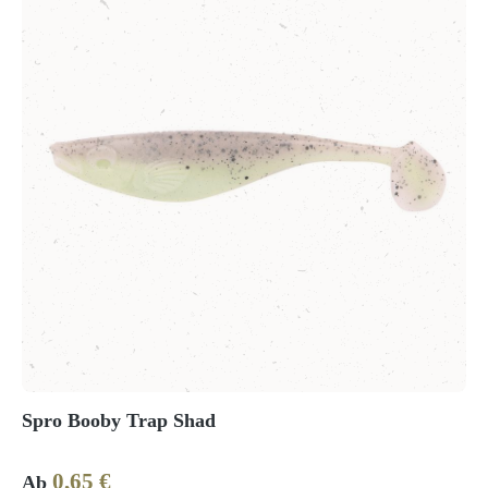
Spro Booby Trap Shad
0,65 €
Regulärer Preis:
Ab