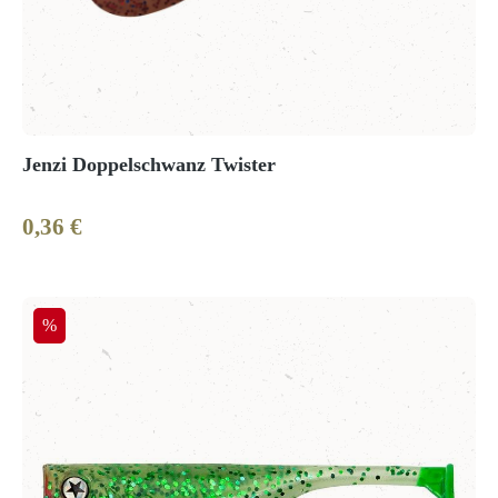
Jenzi Doppelschwanz Twister
0,36 €
Regulärer Preis:
Rabatt
%