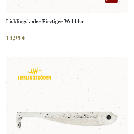
Lieblingsköder Firetiger Wobbler
18,99 €
Regulärer Preis: