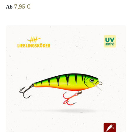
7,95 €
Regulärer Preis:
Ab