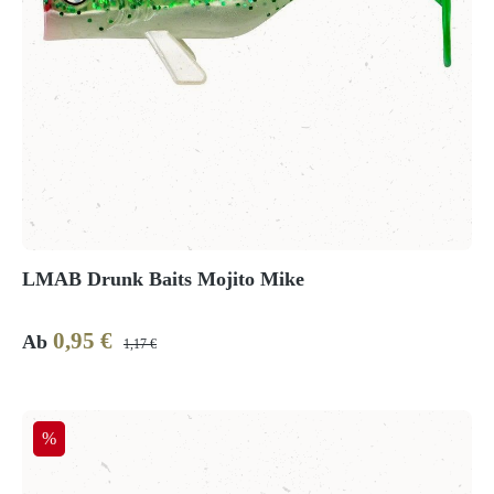
LMAB Drunk Baits Mojito Mike
0,95 €
Verkaufspreis:
Regulärer Preis:
Ab
1,17 €
Rabatt
%