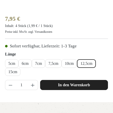
Regulärer Preis:
7,95 €
Inhalt:
4 Stück
(1,99 € / 1 Stück)
Preise inkl. MwSt. zzgl. Versandkosten
Sofort verfügbar, Lieferzeit: 1-3 Tage
auswählen
Länge
5cm
6cm
7cm
7,5cm
10cm
12,5cm
15cm
Produkt Anzahl: Gib den gewünschten Wert ein 
In den Warenkorb