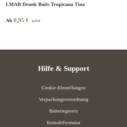
LMAB Drunk Baits Tropicana Tina
0,95 €
Verkaufspreis:
Regulärer Preis:
Ab
1,17 €
Hilfe & Support
Cookie-Einstellungen
Verpackungsverordnung
Batteriegesetz
Kontaktformular