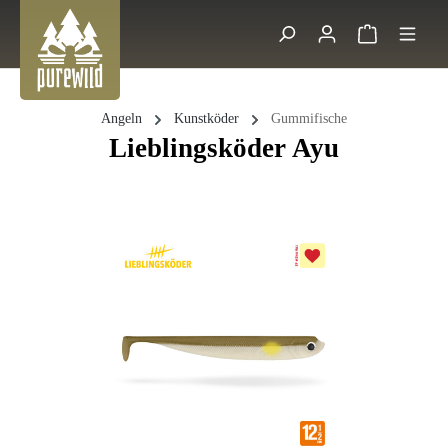
Zum Hauptinhalt springen
Warenkorb 
Suche
Angeln
Kunstköder
Gummifische
Lieblingsköder Ayu
Bildergalerie überspringen