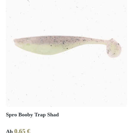
Spro Booby Trap Shad
0,65 €
Regulärer Preis:
Ab