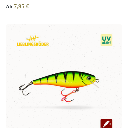
7,95 €
Regulärer Preis:
Ab