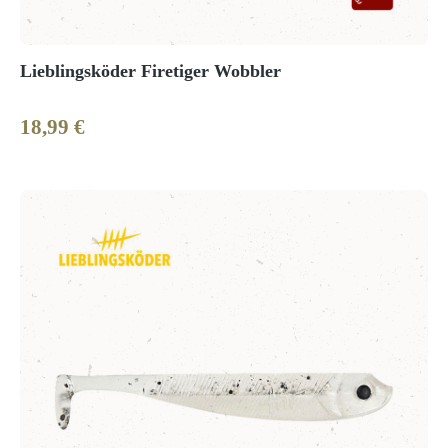
Lieblingsköder Firetiger Wobbler
18,99 €
Regulärer Preis: