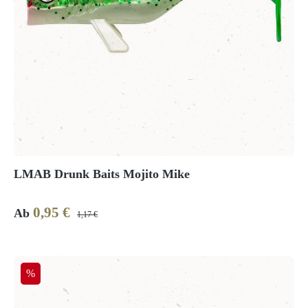
LMAB Drunk Baits Mojito Mike
0,95 €
Verkaufspreis:
Regulärer Preis:
Ab
1,17 €
Rabatt
%