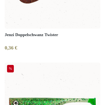
Jenzi Doppelschwanz Twister
0,36 €
Regulärer Preis:
Rabatt
%