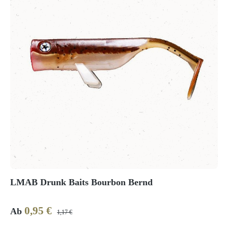
LMAB Drunk Baits Bourbon Bernd
0,95 €
Verkaufspreis:
Regulärer Preis:
Ab
1,17 €