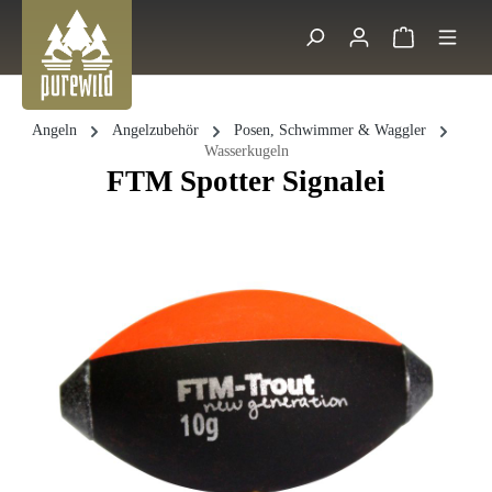
Zum Hauptinhalt springen
Warenkorb 
Suche
Angeln
Angelzubehör
Posen, Schwimmer & Waggler
Wasserkugeln
FTM Spotter Signalei
Bildergalerie überspringen