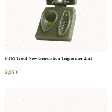
FTM Trout New Generation Teigformer 2in1
2,95 €
Regulärer Preis: