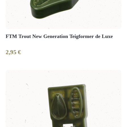
FTM Trout New Generation Teigformer de Luxe
2,95 €
Regulärer Preis: