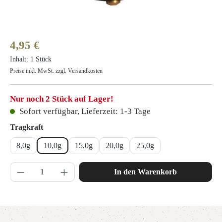
Regulärer Preis:
4,95 €
Inhalt:
1 Stück
Preise inkl. MwSt. zzgl. Versandkosten
Nur noch 2 Stück auf Lager!
Sofort verfügbar, Lieferzeit: 1-3 Tage
auswählen
Tragkraft
8,0g
10,0g
15,0g
20,0g
25,0g
Produkt Anzahl: Gib den gewünschten Wert ein 
In den Warenkorb