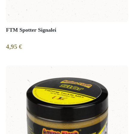
FTM Spotter Signalei
4,95 €
Regulärer Preis: