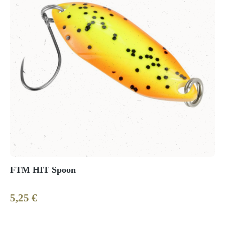
FTM HIT Spoon
5,25 €
Regulärer Preis: