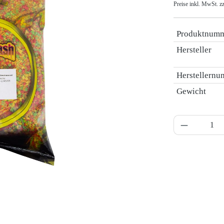
Preise inkl. MwSt. z
Produktnum
Hersteller
Herstellern
Gewicht
Produkt A