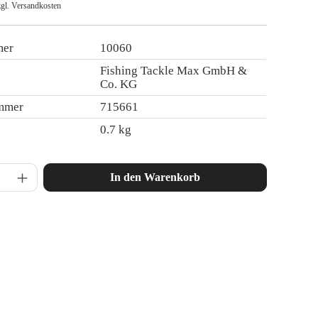
zgl. Versandkosten
mer
10060
Fishing Tackle Max GmbH &
Co. KG
ummer
715661
0.7 kg
nzahl: Gib den gewünschten Wert ein oder ben
In den Warenkorb