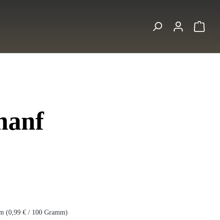
Ware
hanf
s:
mm
(0,99 € / 100 Gramm)