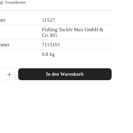
zgl. Versandkosten
mer
11527
Fishing Tackle Max GmbH &
Co. KG
ummer
7115101
0.8 kg
nzahl: Gib den gewünschten Wert ein oder ben
In den Warenkorb