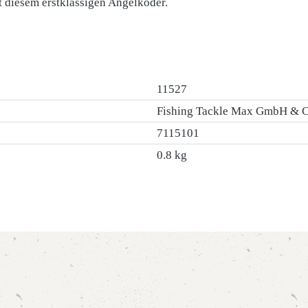
t diesem erstklassigen Angelköder.
11527
Fishing Tackle Max GmbH & 
7115101
0.8 kg