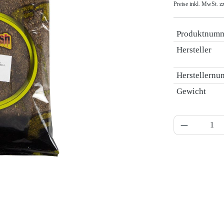
Preise inkl. MwSt. z
Produktnum
Hersteller
Herstellern
Gewicht
Produkt A