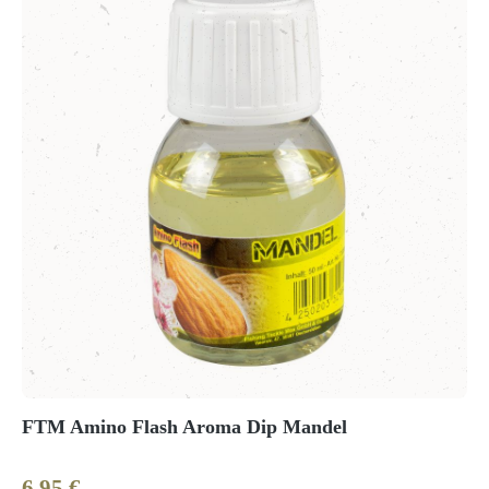
FTM Amino Flash Aroma Dip Mandel
6,95 €
Regulärer Preis: