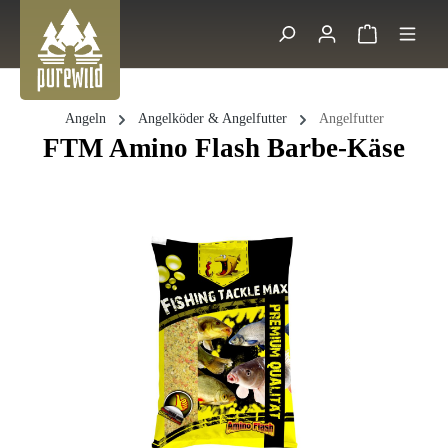
Zum Hauptinhalt springen
Warenkorb 
Suche
Angeln
Angelköder & Angelfutter
Angelfutter
FTM Amino Flash Barbe-Käse
Bildergalerie überspringen