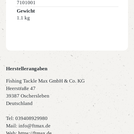
7101001
Gewicht
1.1 kg
Herstellerangaben
Fishing Tackle Max GmbH & Co. KG
Heerstraße 47
39387 Oschersleben
Deutschland
Tel: 039408929980
Mail: info@ftmax.de
Web:
https://ftmax.de