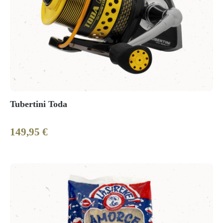
Tubertini Toda
149,95 €
Regulärer Preis: