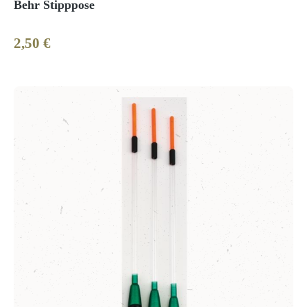
Behr Stipppose
2,50 €
Regulärer Preis: