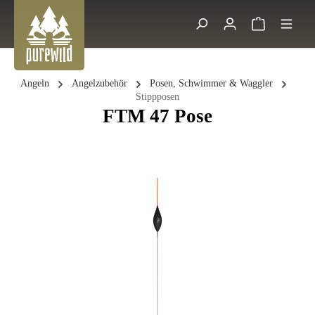
Zum Hauptinhalt springen
Warenkorb 
Suche
Angeln
Angelzubehör
Posen, Schwimmer & Waggler
Stippposen
FTM 47 Pose
Bildergalerie überspringen