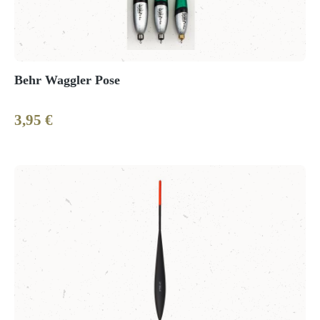
Behr Waggler Pose
3,95 €
Regulärer Preis: