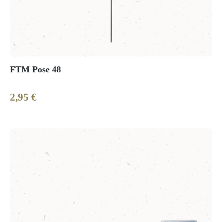
FTM Pose 48
2,95 €
Regulärer Preis: