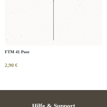
FTM 41 Pose
2,90 €
Regulärer Preis:
Hilfe & Support