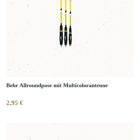
Behr Allroundpose mit Multicolorantenne
2,95 €
Regulärer Preis: