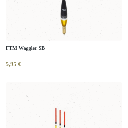
FTM Waggler SB
5,95 €
Regulärer Preis: