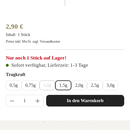
Regulärer Preis:
2,90 €
Inhalt:
1 Stück
Preise inkl. MwSt. zzgl. Versandkosten
Nur noch 1 Stück auf Lager!
Sofort verfügbar, Lieferzeit: 1-3 Tage
auswählen
Tragkraft
0,5g
0,75g
1,0g
1,5g
2,0g
2,5g
3,0g
(Diese Option ist zurzeit nicht verfügbar.)
Produkt Anzahl: Gib den gewünschten Wert ein 
In den Warenkorb