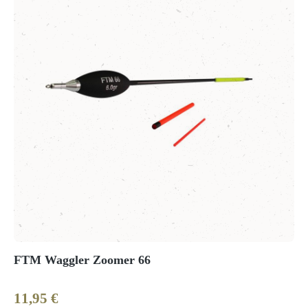
FTM Waggler Zoomer 66
11,95 €
Regulärer Preis: