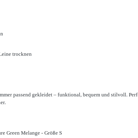
en
 Leine trocknen
er passend gekleidet – funktional, bequem und stilvoll. Perfe
er.
ure Green Melange - Größe S