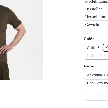
Produktnum
Hersteller
Herstellern
Gewicht
auswäh
Größe
Größe S
Größe XXX
(Diese O
auswähl
Farbe
Adventure G
Dark Grey m
Produkt A