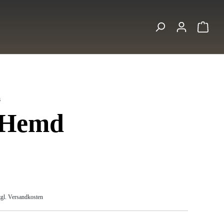
Ware
s
 Hemd
s:
zgl. Versandkosten