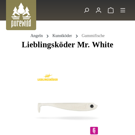
Zum Hauptinhalt springen
Warenkorb 
Suche
Angeln
Kunstköder
Gummifische
Lieblingsköder Mr. White
Bildergalerie überspringen