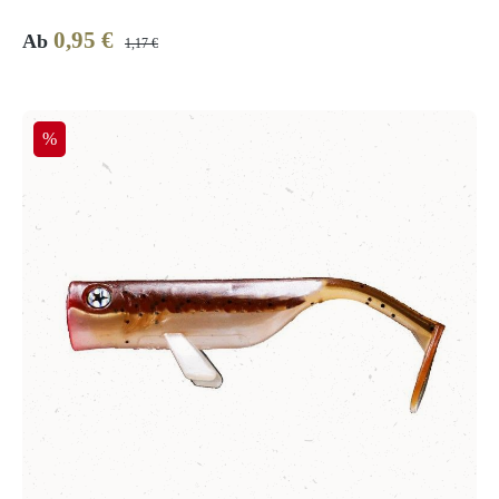
0,95 €
Verkaufspreis:
Regulärer Preis:
Ab
1,17 €
Rabatt
%