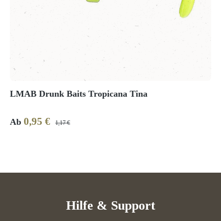
LMAB Drunk Baits Tropicana Tina
0,95 €
Verkaufspreis:
Regulärer Preis:
Ab
1,17 €
Hilfe & Support