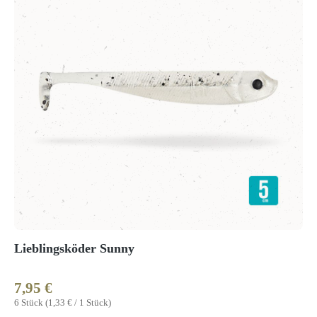
Lieblingsköder Sunny
7,95 €
Regulärer Preis:
6 Stück
(1,33 € / 1 Stück)