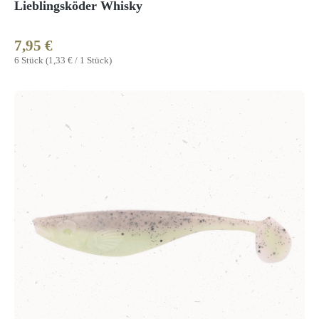
Lieblingsköder Whisky
7,95 €
Regulärer Preis:
6 Stück
(1,33 € / 1 Stück)