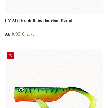
LMAB Drunk Baits Bourbon Bernd
0,95 €
Verkaufspreis:
Regulärer Preis:
Ab
1,17 €
Rabatt
%