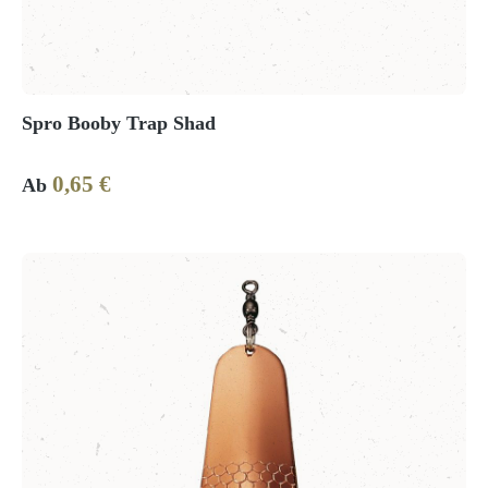
Spro Booby Trap Shad
0,65 €
Regulärer Preis:
Ab