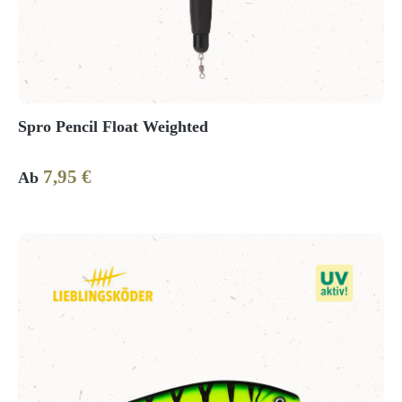
Spro Pencil Float Weighted
7,95 €
Regulärer Preis:
Ab