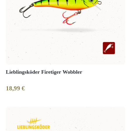
Lieblingsköder Firetiger Wobbler
18,99 €
Regulärer Preis: