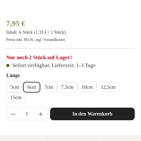
Regulärer Preis:
7,95 €
Inhalt:
6 Stück
(1,33 € / 1 Stück)
Preise inkl. MwSt. zzgl. Versandkosten
Nur noch 2 Stück auf Lager!
Sofort verfügbar, Lieferzeit: 1-3 Tage
auswählen
Länge
5cm
6cm
7cm
7,5cm
10cm
12,5cm
15cm
Produkt Anzahl: Gib den gewünschten Wert ein 
In den Warenkorb