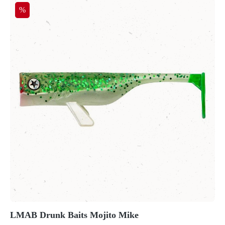
Rabatt
%
LMAB Drunk Baits Mojito Mike