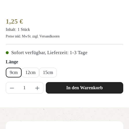
Regulärer Preis:
1,25 €
Inhalt:
1 Stück
Preise inkl. MwSt. zzgl. Versandkosten
Sofort verfügbar, Lieferzeit: 1-3 Tage
auswählen
Länge
9cm
12cm
15cm
Produkt Anzahl: Gib den gewünschten Wert ein 
In den Warenkorb