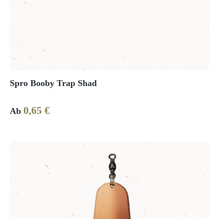
Spro Booby Trap Shad
0,65 €
Regulärer Preis:
Ab