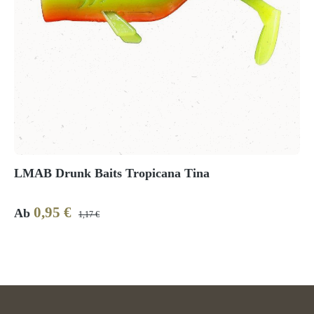
LMAB Drunk Baits Tropicana Tina
0,95 €
Verkaufspreis:
Regulärer Preis:
Ab
1,17 €