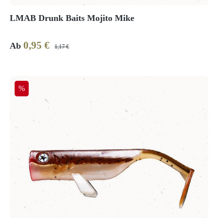
LMAB Drunk Baits Mojito Mike
0,95 €
Verkaufspreis:
Regulärer Preis:
Ab
1,17 €
Rabatt
%