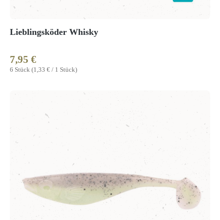
Lieblingsköder Whisky
7,95 €
Regulärer Preis:
6 Stück
(1,33 € / 1 Stück)