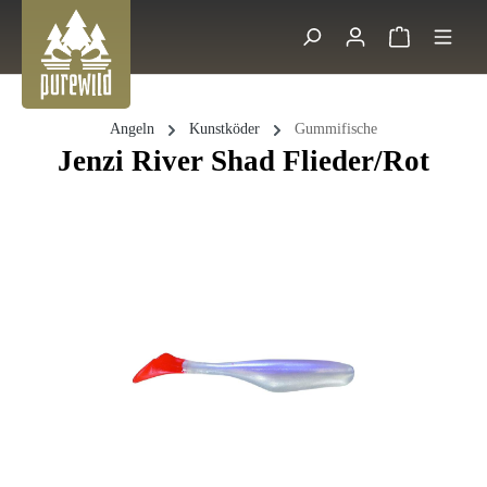
Zum Hauptinhalt springen
Warenkorb 
Suche
Angeln
Kunstköder
Gummifische
Jenzi River Shad Flieder/Rot
Bildergalerie überspringen