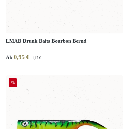
LMAB Drunk Baits Bourbon Bernd
0,95 €
Verkaufspreis:
Regulärer Preis:
Ab
1,17 €
Rabatt
%