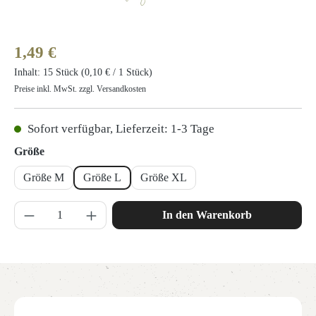
Regulärer Preis:
1,49 €
Inhalt:
15 Stück
(0,10 € / 1 Stück)
Preise inkl. MwSt. zzgl. Versandkosten
Sofort verfügbar, Lieferzeit: 1-3 Tage
auswählen
Größe
Größe M
Größe L
Größe XL
Produkt Anzahl: Gib den gewünschten Wert ein 
In den Warenkorb