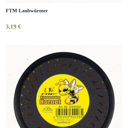
FTM Laubwürmer
3,19 €
Regulärer Preis: