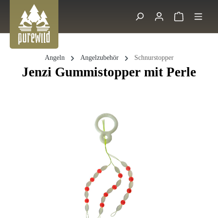
Zum Hauptinhalt springen
Warenkorb 
Suche
Angeln
Angelzubehör
Schnurstopper
Jenzi Gummistopper mit Perle
Bildergalerie überspringen