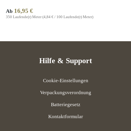
16,95 €
Regulärer Preis:
Ab
350 Laufende(r) Meter
(4,84 € / 100 Laufende(r) Meter)
Hilfe & Support
Cookie-Einstellungen
Verpackungsverordnung
Batteriegesetz
Kontaktformular