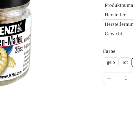
Produktnum
Hersteller
Herstellern
Gewicht
auswähl
Farbe
gelb
rot
Produkt A