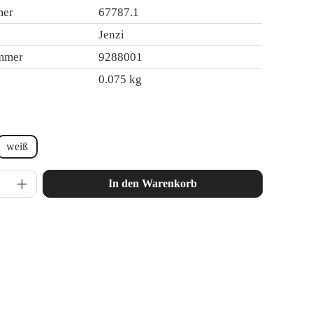
mer
67787.1
Jenzi
ummer
9288001
0.075 kg
en
weiß
nzahl: Gib den gewünschten Wert ein oder ben
In den Warenkorb